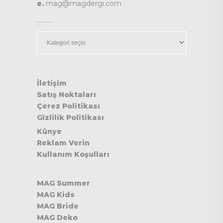
e.
mag@magdergi.com
Kategoriler
İletişim
Satış Noktaları
Çerez Politikası
Gizlilik Politikası
Künye
Reklam Verin
Kullanım Koşulları
MAG Summer
MAG Kids
MAG Bride
MAG Deko