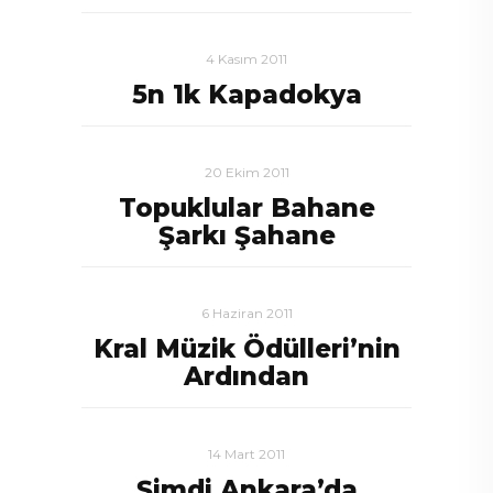
4 Kasım 2011
5n 1k Kapadokya
20 Ekim 2011
Topuklular Bahane
Şarkı Şahane
6 Haziran 2011
Kral Müzik Ödülleri’nin
Ardından
14 Mart 2011
Şimdi Ankara’da