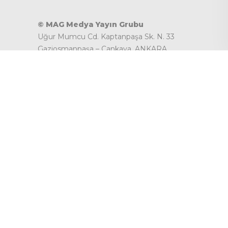
© MAG Medya Yayın Grubu
Uğur Mumcu Cd. Kaptanpaşa Sk. N. 33
Gaziosmanpaşa – Çankaya, ANKARA
t.
0312 428 0 444 |
f.
0312 428 0 445
e.
mag@magdergi.com
Kategoriler
İletişim
Satış Noktaları
Çerez Politikası
Gizlilik Politikası
Künye
Reklam Verin
Kullanım Koşulları