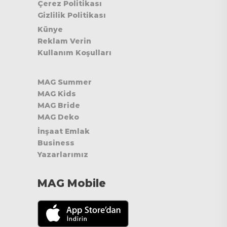
Çerez Politikası
Gizlilik Politikası
Künye
Reklam Verin
Kullanım Koşulları
MAG Summer
MAG Kids
MAG Bride
MAG Deko
İnşaat Emlak
Business
Yazarlarımız
MAG Mobile