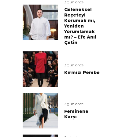
3 gün önce
Geleneksel
Reçeteyi
Korumak mı,
Yeniden
Yorumlamak
mı? – Efe Anıl
Çetin
3 gün önce
Kırmızı Pembe
3 gün önce
Feminene
Karşı