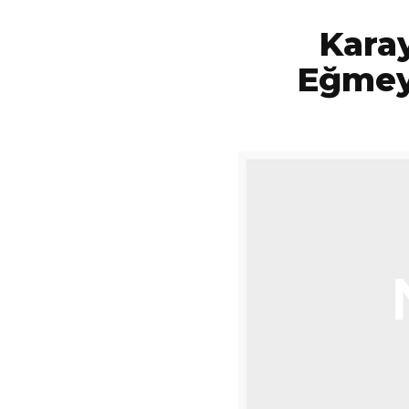
Kara
Eğmey