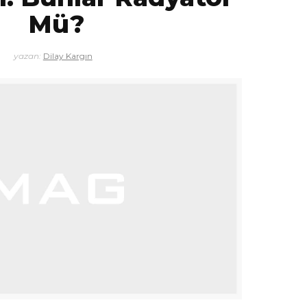
Mü?
yazan:
Dilay Kargın