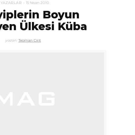
YAZARLAR
15 Nisan 2010
yiplerin Boyun
en Ülkesi Küba
yazan:
Teoman Cirit