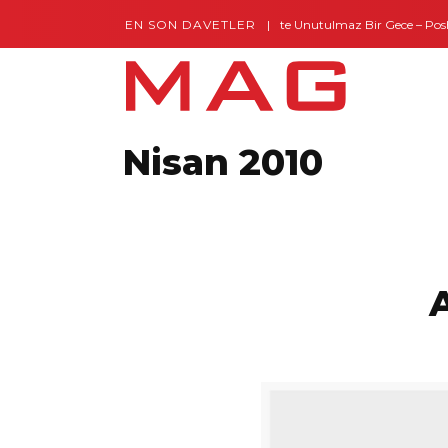
EN SON DAVETLER
Gaziantep’te Unutulmaz Bir Gece – Posh and
Nisan 2010