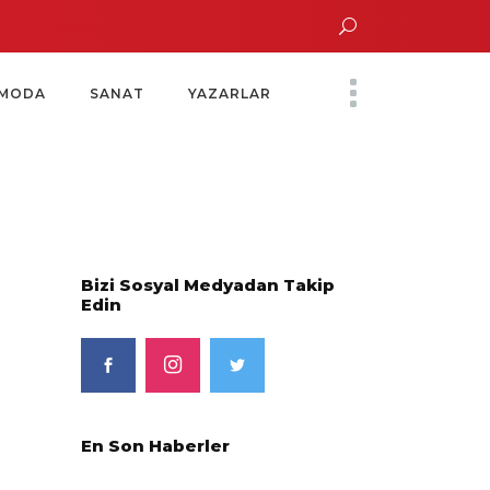
Altın Saatinde Özel Davet
Yoko Ono Sergisi Özel Bir Davetle Açıldı
Mont
MODA
SANAT
YAZARLAR
Bizi Sosyal Medyadan Takip
Edin
En Son Haberler