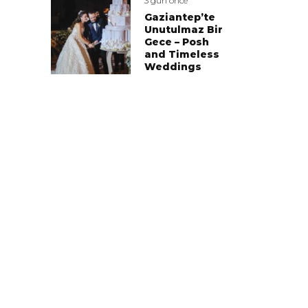
3 gün önce
Gaziantep’te
Unutulmaz Bir
Gece – Posh
and Timeless
Weddings