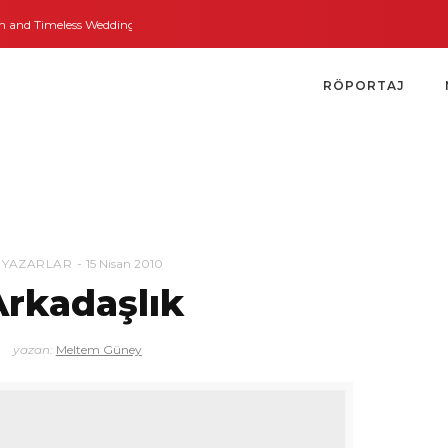
 Timeless Weddings
Bodrum’dan İngiltere’ye Kısa Bir Yolculuk
Bodrum’un 
RÖPORTAJ
YAZARLAR
15 Nisan 2010
Arkadaşlık
yazan:
Meltem Güney