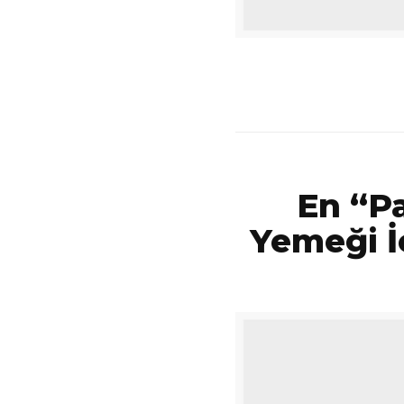
En “Pa
Yemeği İç