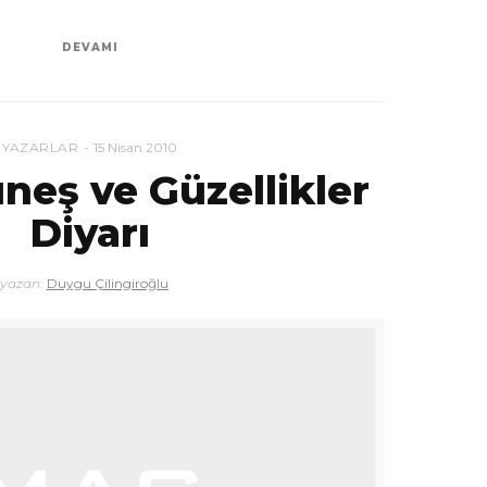
DEVAMI
YAZARLAR
15 Nisan 2010
neş ve Güzellikler
Diyarı
yazan:
Duygu Çilingiroğlu