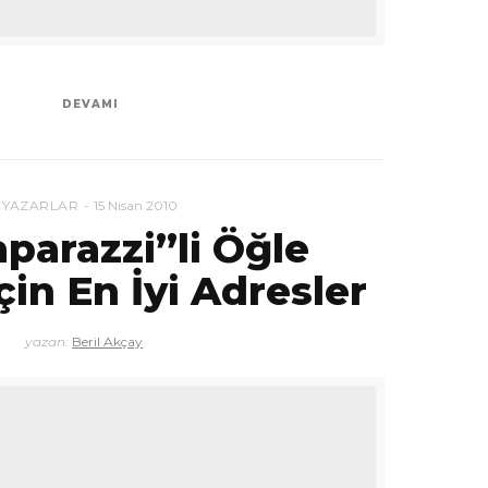
DEVAMI
YAZARLAR
15 Nisan 2010
parazzi”li Öğle
in En İyi Adresler
yazan:
Beril Akçay