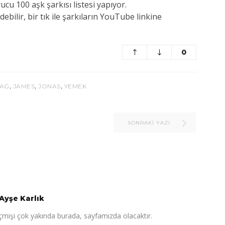
u 100 aşk şarkısı listesi yapıyor.
ebilir, bir tık ile şarkıların YouTube linkine
0
,
,
,
MAG
JAMES
JONAS
YEMEK
SONRAKI YAZI
Ayşe Karlık
çmişi çok yakında burada, sayfamızda olacaktır.