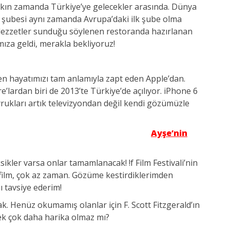
akın zamanda Türkiye’ye gelecekler arasında. Dünya
 şubesi aynı zamanda Avrupa’daki ilk şube olma
a lezzetler sunduğu söylenen restoranda hazırlanan
za geldi, merakla bekliyoruz!
ken hayatımızı tam anlamıyla zapt eden Apple’dan.
lardan biri de 2013’te Türkiye’de açılıyor. iPhone 6
ukları artık televizyondan değil kendi gözümüzle
Ayşe’nin
ksikler varsa onlar tamamlanacak! !f Film Festivali’nin
film, çok az zaman. Gözüme kestirdiklerimden
 tavsiye ederim!
k. Henüz okumamış olanlar için F. Scott Fitzgerald’ın
ek çok daha harika olmaz mı?