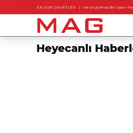
EN SON DAVETLER
Gaziantep’te Unutulmaz Bir Gece – Posh and T
Heyecanlı Haberle