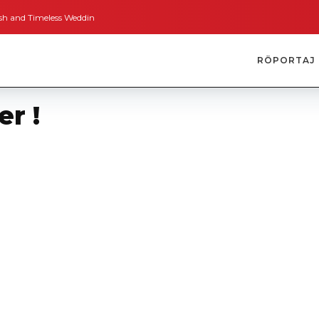
imeless Weddings
Bodrum’dan İngiltere’ye Kısa Bir Yolculuk
Bodrum’un A
RÖPORTAJ
r !