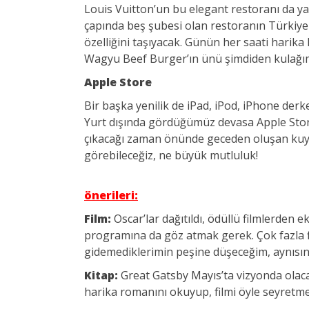
Louis Vuitton’un bu elegant restoranı da y
çapında beş şubesi olan restoranın Türkiye
özelliğini taşıyacak. Günün her saati harik
Wagyu Beef Burger’ın ünü şimdiden kulağımı
Apple Store
Bir başka yenilik de iPad, iPod, iPhone der
Yurt dışında gördüğümüz devasa Apple Store’
çıkacağı zaman önünde geceden oluşan kuyr
görebileceğiz, ne büyük mutluluk!
önerileri:
Film:
Oscar’lar dağıtıldı, ödüllü filmlerden e
programına da göz atmak gerek. Çok fazla 
gidemediklerimin peşine düşeceğim, aynısını
Kitap:
Great Gatsby Mayıs’ta vizyonda olaca
harika romanını okuyup, filmi öyle seyretm