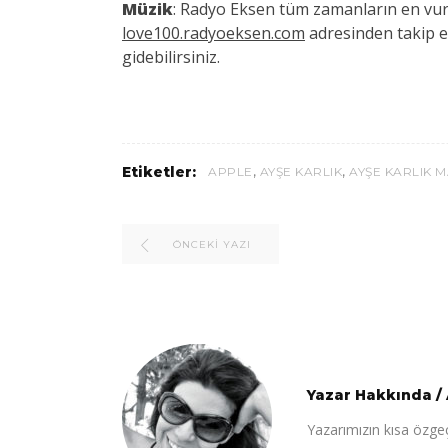
Müzik
: Radyo Eksen tüm zamanların en vuruc
love100.radyoeksen.com
adresinden takip ed
gidebilirsiniz.
,
,
Etiketler:
APPLE
AYŞE KARLIK
AYŞE KARLIK 
ÖNCEKI YAZI
Yazar Hakkında
/
Yazarımızın kısa özge