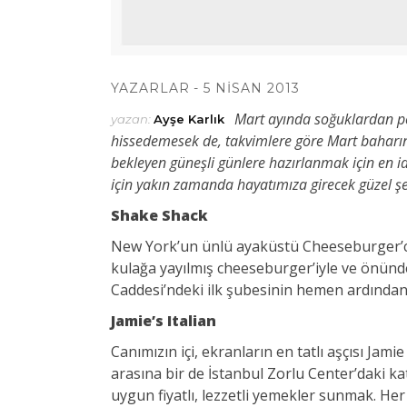
YAZARLAR
5 NISAN 2013
Mart ayında soğuklardan pe
yazan:
Ayşe Karlık
hissedemesek de, takvimlere göre Mart baharın 
bekleyen güneşli günlere hazırlanmak için en 
için yakın zamanda hayatımıza girecek güzel şe
Shake Shack
New York’un ünlü ayaküstü Cheeseburger’cis
kulağa yayılmış cheeseburger’iyle ve önünde
Caddesi’ndeki ilk şubesinin hemen ardından
Jamie’s Italian
Canımızın içi, ekranların en tatlı aşçısı Jam
arasına bir de İstanbul Zorlu Center’daki ka
uygun fiyatlı, lezzetli yemekler sunmak. He