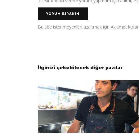
Bir dahaki sefere yorum yapmam için adımı, e-po
Bu site istenmeyenleri azaltmak için Akismet kullan
İlginizi çekebilecek diğer yazılar