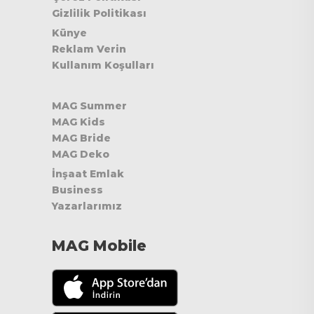
Gizlilik Politikası
Künye
Reklam Verin
Kullanım Koşulları
MAG Summer
MAG Kids
MAG Bride
MAG Deko
İnşaat Emlak
Business
Yazarlarımız
MAG Mobile