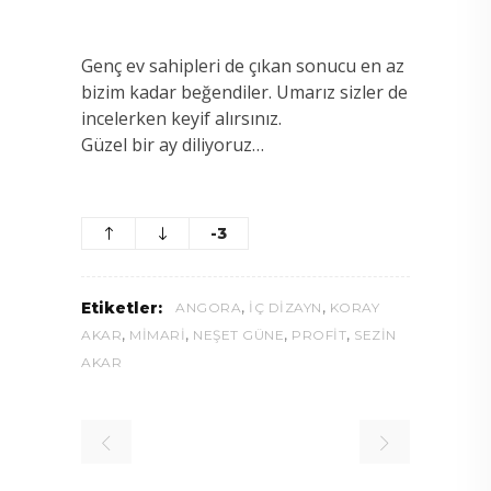
Genç ev sahipleri de çıkan sonucu en az
bizim kadar beğendiler. Umarız sizler de
incelerken keyif alırsınız.
Güzel bir ay diliyoruz…
-3
,
,
Etiketler:
ANGORA
İÇ DIZAYN
KORAY
,
,
,
,
AKAR
MIMARI
NEŞET GÜNE
PROFIT
SEZIN
AKAR