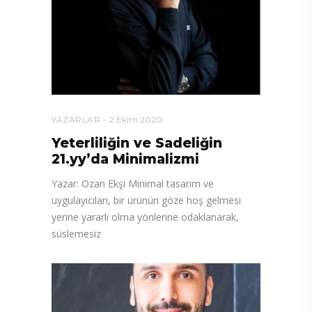
YAZARLAR
2 Ekim 2020
Yeterliliğin ve Sadeliğin
21.yy’da Minimalizmi
Yazar: Ozan Ekşi Minimal tasarım ve
uygulayıcıları, bir ürünün göze hoş gelmesi
yerine yararlı olma yönlerine odaklanarak,
süslemesiz