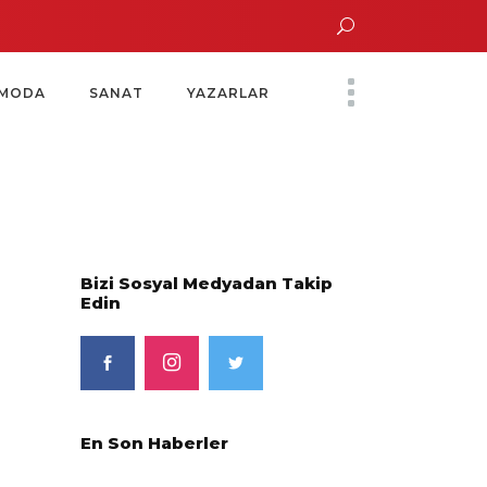
’un Altın Saatinde Özel Davet
Yoko Ono Sergisi Özel Bir Davetle Açıldı
MODA
SANAT
YAZARLAR
Bizi Sosyal Medyadan Takip
Edin
En Son Haberler