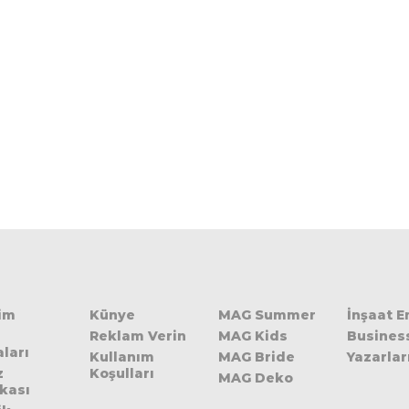
şim
Künye
MAG Summer
İnşaat 
Reklam Verin
MAG Kids
Busines
ları
Kullanım
MAG Bride
Yazarlar
z
Koşulları
MAG Deko
ikası