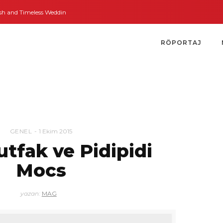
and Timeless Weddings
Bodrum’dan İngiltere’ye Kısa Bir Yolculuk
Bodrum
RÖPORTAJ
GENEL
1 Ekim 2015
tfak ve Pidipidi
Mocs
yazan:
MAG