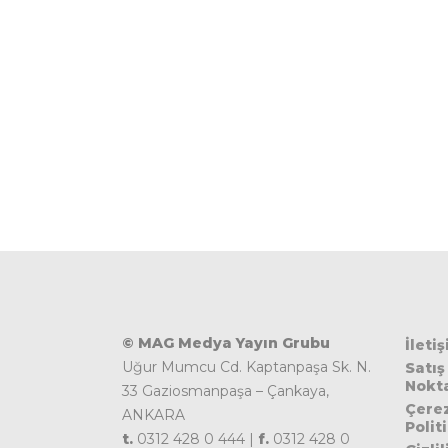
© MAG Medya Yayın Grubu
İleti
Uğur Mumcu Cd. Kaptanpaşa Sk. N.
Satış
Nokta
33 Gaziosmanpaşa – Çankaya,
Çere
ANKARA
Polit
t.
0312 428 0 444 |
f.
0312 428 0