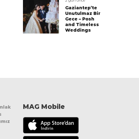
2 gün önce
Gaziantep’te
Unutulmaz Bir
Gece – Posh
and Timeless
Weddings
MAG Mobile
Emlak
s
ımız