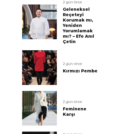
2 gün önce
Geleneksel
Reçeteyi
Korumak mı,
Yeniden
Yorumlamak
mı? – Efe Anıl
Çetin
2 gün önce
Kırmızı Pembe
2 gün önce
Feminene
Karşı