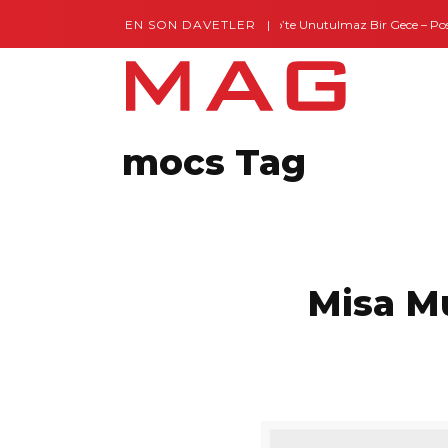
EN SON DAVETLER
Gaziantep’te Unutulmaz Bir Gece – Posh 
Montes by Missoni Kapılarını Açtı
mocs Tag
Misa Mu