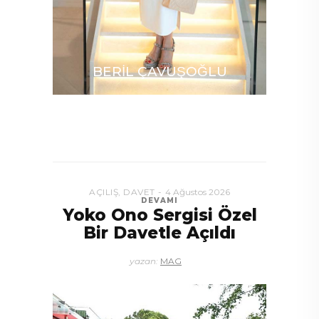
̧EN
BERİL ÇAVUŞOĞLU
AÇILIŞ
,
DAVET
4 Ağustos 2026
DEVAMI
Yoko Ono Sergisi Özel
Bir Davetle Açıldı
yazan:
MAG