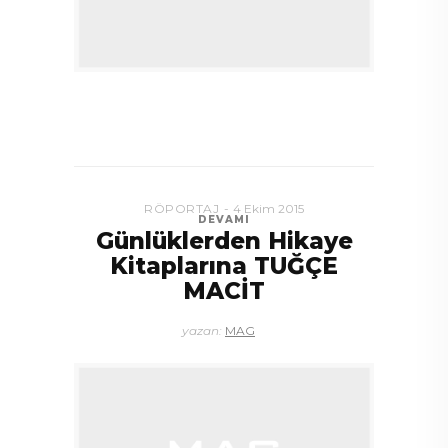
RÖPORTAJ
4 Ekim 2015
DEVAMI
Günlüklerden Hikaye
Kitaplarına TUĞÇE
MACİT
yazan:
MAG