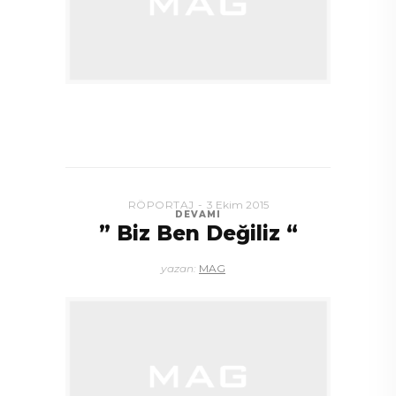
RÖPORTAJ
3 Ekim 2015
DEVAMI
” Biz Ben Değiliz “
yazan:
MAG