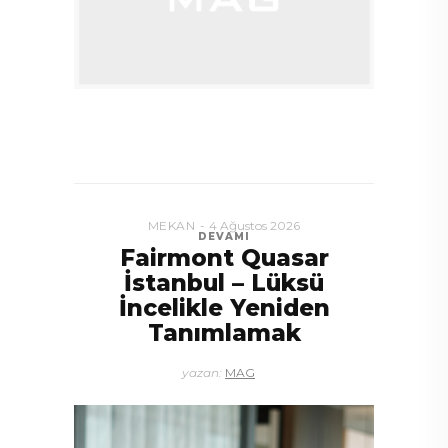
MEKAN
4 Ağustos 2026
DEVAMI
Fairmont Quasar
İstanbul – Lüksü
İncelikle Yeniden
Tanımlamak
yazan:
MAG