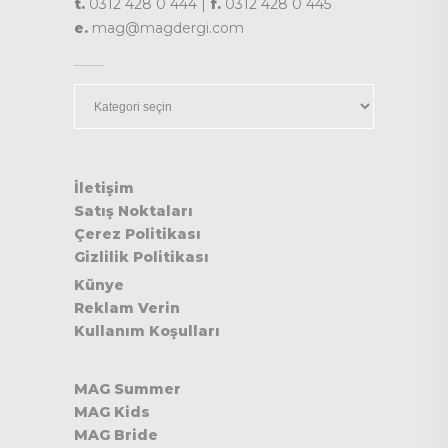
t.
0312 428 0 444 |
f.
0312 428 0 445
e.
mag@magdergi.com
Kategoriler
İletişim
Satış Noktaları
Çerez Politikası
Gizlilik Politikası
Künye
Reklam Verin
Kullanım Koşulları
MAG Summer
MAG Kids
MAG Bride