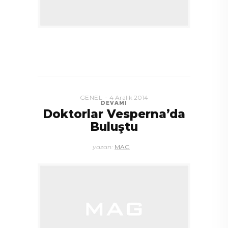
GENEL
4 Aralık 2014
DEVAMI
Doktorlar Vesperna’da
Buluştu
yazan:
MAG