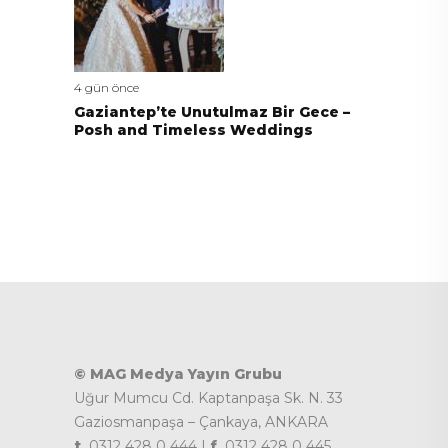
4 gün önce
Gaziantep’te Unutulmaz Bir Gece –
Posh and Timeless Weddings
© MAG Medya Yayın Grubu
Uğur Mumcu Cd. Kaptanpaşa Sk. N. 33
Gaziosmanpaşa – Çankaya, ANKARA
t.
0312 428 0 444 |
f.
0312 428 0 445