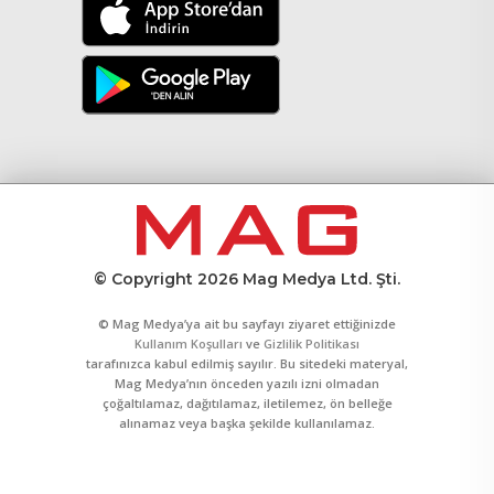
© Copyright 2026 Mag Medya Ltd. Şti.
© Mag Medya’ya ait bu sayfayı ziyaret ettiğinizde
Kullanım Koşulları
ve
Gizlilik Politikası
tarafınızca kabul edilmiş sayılır. Bu sitedeki materyal,
Mag Medya’nın önceden yazılı izni olmadan
çoğaltılamaz, dağıtılamaz, iletilemez, ön belleğe
alınamaz veya başka şekilde kullanılamaz.