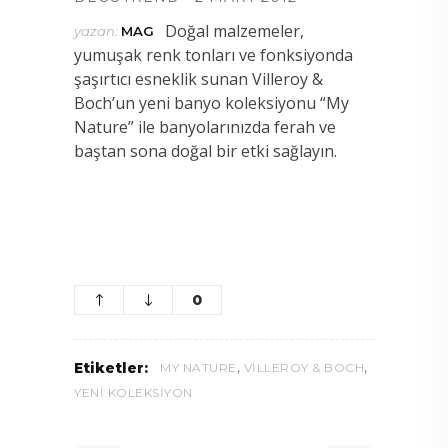
Doğal malzemeler,
yazan:
MAG
yumuşak renk tonları ve fonksiyonda
şaşırtıcı esneklik sunan Villeroy &
Boch’un yeni banyo koleksiyonu “My
Nature” ile banyolarınızda ferah ve
baştan sona doğal bir etki sağlayın.
0
,
,
Etiketler:
MY NATURE
VILLEROY & BOCH
YENI KOLEKSIYON