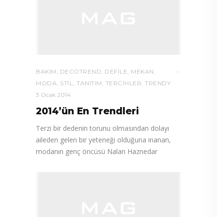
BAKIM
,
DECOTREND
,
DEFILE
,
MEKAN
,
MODA
,
STIL
,
TANITIM
,
TERCIHLER
,
TRENDY
3 Ocak 2014
2014’ün En Trendleri
Terzi bir dedenin torunu olmasından dolayı
aileden gelen bir yeteneği olduğuna inanan,
modanın genç öncüsü Nalan Haznedar