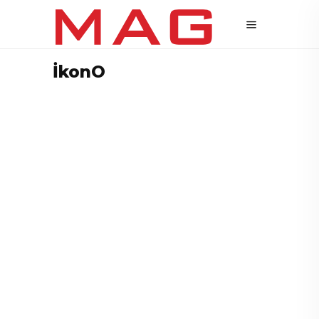
İkonO