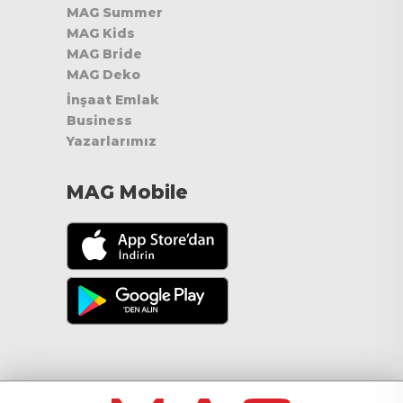
MAG Summer
MAG Kids
MAG Bride
MAG Deko
İnşaat Emlak
Business
Yazarlarımız
MAG Mobile