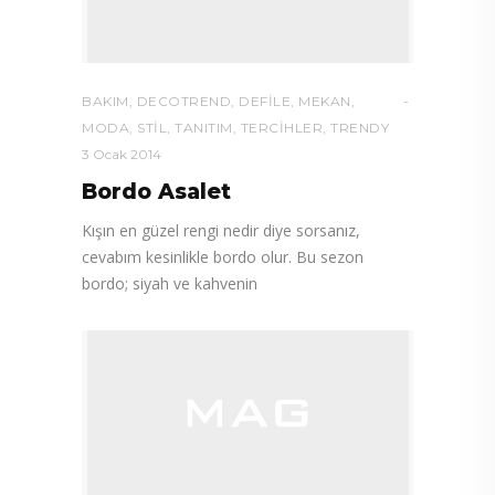
BAKIM
,
DECOTREND
,
DEFILE
,
MEKAN
,
MODA
,
STIL
,
TANITIM
,
TERCIHLER
,
TRENDY
3 Ocak 2014
Bordo Asalet
Kışın en güzel rengi nedir diye sorsanız,
cevabım kesinlikle bordo olur. Bu sezon
bordo; siyah ve kahvenin