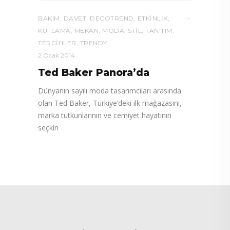
BAKIM
,
DAVET
,
DECOTREND
,
ETKINLIK
,
KUTLAMA
,
MEKAN
,
MODA
,
STIL
,
TANITIM
,
TERCIHLER
,
TRENDY
2 Ocak 2014
Ted Baker Panora’da
Dünyanın sayılı moda tasarımcıları arasında
olan Ted Baker, Türkiye’deki ilk mağazasını,
marka tutkunlarının ve cemiyet hayatının
seçkin