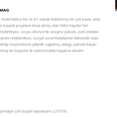
MAG
 hedef kitlesi AB ve A+ olarak belirlenmiş bir çok baskı, web,
de başarılı projelere imza atmış olan MAG hayatın her
ı hedefleyen, sosyo-ekonomik seviyesi yüksek, özel zevkleri
şamını renklendiren, sosyal sorumluluklarının bilincinde olan,
 ettiği müşterilerine yıllardır sağlamış olduğu yüksek başarı
nlanmış bir büyüme ile sektöründeki hayatına devam
i yayımlayın çok büyük hayranıyım LÜTFEN…