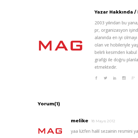
Yazar Hakkında
/
2003 yılından bu yana,
pr, organizasyon işin
alanında en iyi olmay
olan ve hobileriyle ya
belirli kesimden kabul
grafiği ile doğru pla
etmektedir.
Yorum(1)
melike
18 Mayıs 2012
yaa lütfen halil sezainin resmin