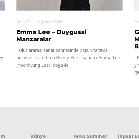
SANAT
4 Ağustos 2026
S
Emma Lee – Duygusal
G
Manzaralar
M
B
Uluslararası sanat sahnesinde özgün tarzıyla
Ko
ey
adından söz ettiren Güney Koreli sanatçı Emma Lee
ye
(Yoonkyung Lee), doğa ile
ge
şim
Künye
MAG Summer
İnşaat 