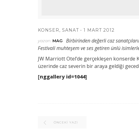
KONSER
,
SANAT
1 MART 2012
Birbirinden değerli caz sanatçılar
yazan:
MAG
Festivali muhteşem ve ses getiren ünlü isimlerle 
JW Marriott Otel’de gerçekleşen konserde K
üzerinde caz severin bir araya geldiği geced
[nggallery id=1044]
ÖNCEKI YAZI