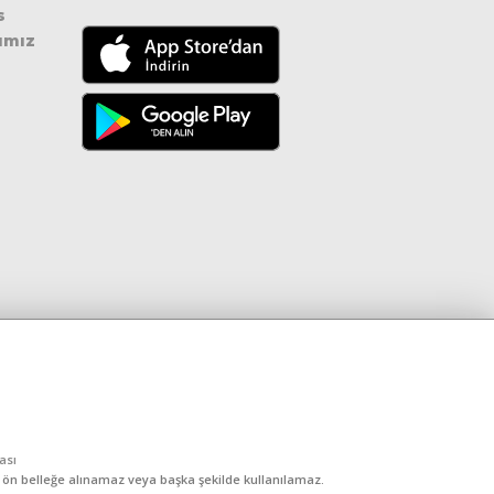
s
ımız
kası
, ön belleğe alınamaz veya başka şekilde kullanılamaz.