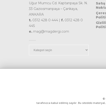
Uğur Mumcu Cd. Kaptanpaşa Sk. N.
Satış
Nokta
33 Gaziosmanpaşa – Çankaya,
Çere
ANKARA
Polit
t.
0312 428 0 444 |
f.
0312 428 0
Gizlil
445
Polit
e.
mag@magdergi.com
Kategoriler
© 
tarafınızca kabul edilmiş sayılır. Bu sitedeki matery