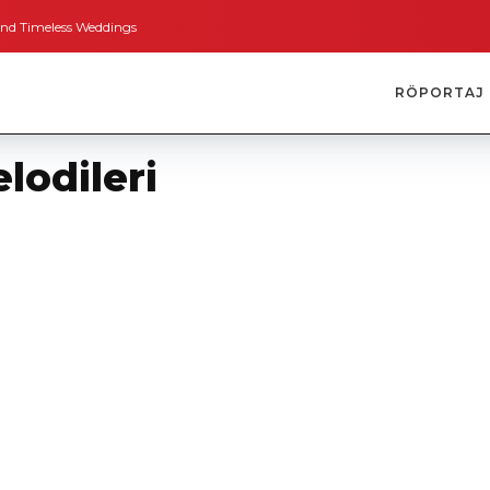
eless Weddings
Bodrum’dan İngiltere’ye Kısa Bir Yolculuk
Bodrum’un Altı
RÖPORTAJ
lodileri