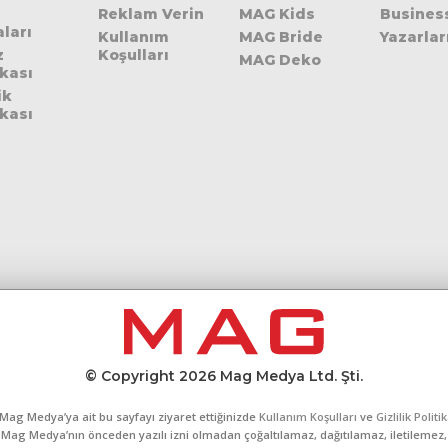
Reklam Verin
MAG Kids
Busines
ları
Kullanım
MAG Bride
Yazarlar
z
Koşulları
MAG Deko
ikası
ik
ikası
© Copyright 2026 Mag Medya Ltd. Şti.
Mag Medya’ya ait bu sayfayı ziyaret ettiğinizde
Kullanım Koşulları
ve
Gizlilik Politi
al, Mag Medya’nın önceden yazılı izni olmadan çoğaltılamaz, dağıtılamaz, iletilemez