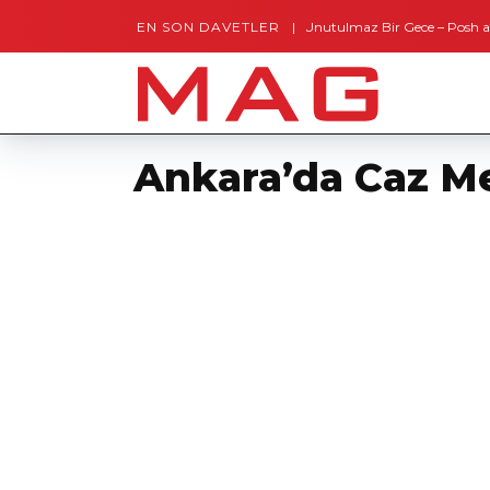
EN SON DAVETLER
Gaziantep’te Unutulmaz Bir Gece – Posh and Tim
Ankara’da Caz Me