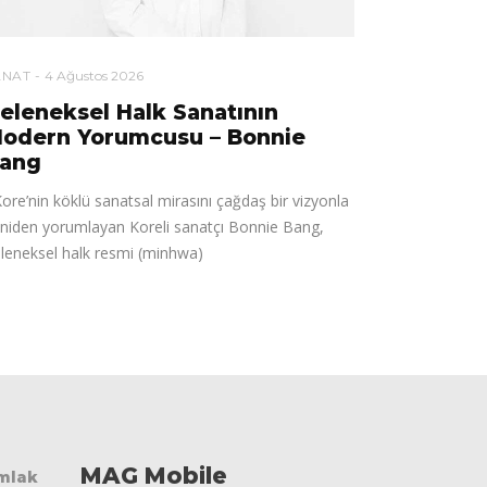
ANAT
4 Ağustos 2026
eleneksel Halk Sanatının
odern Yorumcusu – Bonnie
ang
re’nin köklü sanatsal mirasını çağdaş bir vizyonla
niden yorumlayan Koreli sanatçı Bonnie Bang,
leneksel halk resmi (minhwa)
MAG Mobile
Emlak