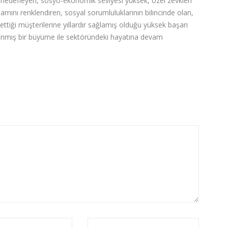
ı hedefleyen, sosyo-ekonomik seviyesi yüksek, özel zevkleri
şamını renklendiren, sosyal sorumluluklarının bilincinde olan,
 ettiği müşterilerine yıllardır sağlamış olduğu yüksek başarı
nlanmış bir büyüme ile sektöründeki hayatına devam