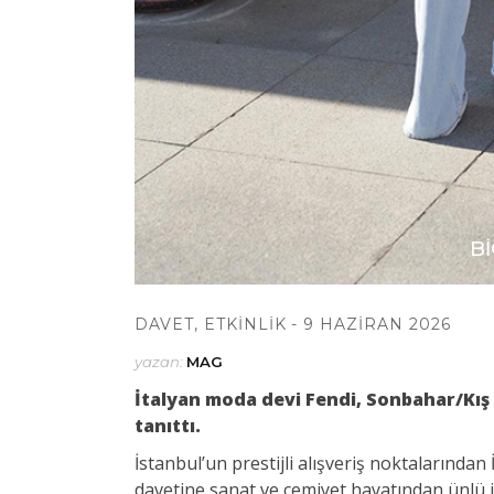
BI
DAVET
,
ETKINLIK
9 HAZIRAN 2026
yazan:
MAG
İtalyan moda devi Fendi, Sonbahar/Kış 2
tanıttı.
İstanbul’un prestijli alışveriş noktalarınd
davetine sanat ve cemiyet hayatından ünlü is