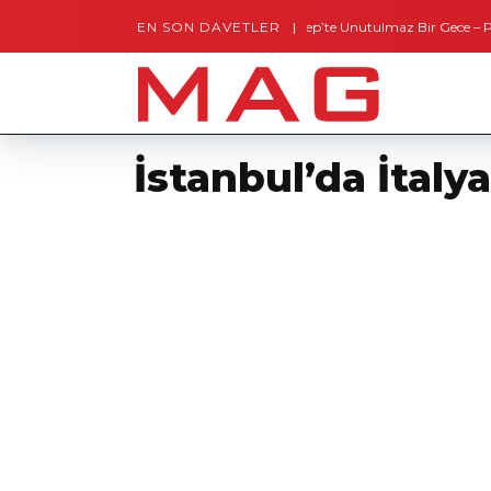
EN SON DAVETLER
Gaziantep’te Unutulmaz Bir Gece – Posh and Timel
İstanbul’da İtalya