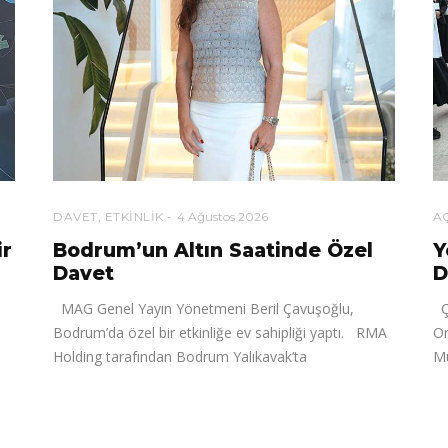
DAVET
,
ETKINLIK
4 Ağustos 2026
AÇ
ir
Bodrum’un Altın Saatinde Özel
Y
Davet
D
MAG Genel Yayın Yönetmeni Beril Çavuşoğlu,
Ça
Bodrum’da özel bir etkinliğe ev sahipliği yaptı. RMA
On
Holding tarafından Bodrum Yalıkavak’ta
Mü