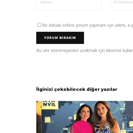
Bir dahaki sefere yorum yapmam için adımı, e-po
Bu site istenmeyenleri azaltmak için Akismet kullan
İlginizi çekebilecek diğer yazılar