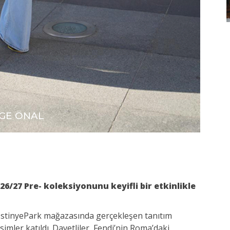
̇GE ÖNAL
6/27 Pre- koleksiyonunu keyifli bir etkinlikle
an İstinyePark mağazasında gerçekleşen tanıtım
imler katıldı. Davetliler, Fendi’nin Roma’daki