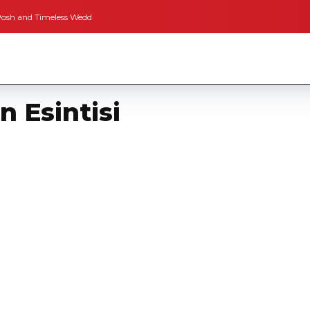
ess Weddings
Bodrum’dan İngiltere’ye Kısa Bir Yolculuk
Bodrum’un Altın
n Esintisi