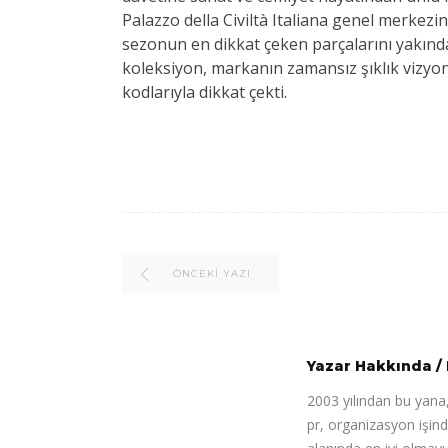
Palazzo della Civiltà Italiana genel merkez
sezonun en dikkat çeken parçalarını yakınd
koleksiyon, markanın zamansız şıklık vizyon
kodlarıyla dikkat çekti.
ÖNCEKI YAZI
Yazar Hakkında
/
2003 yılından bu yana,
pr, organizasyon işin