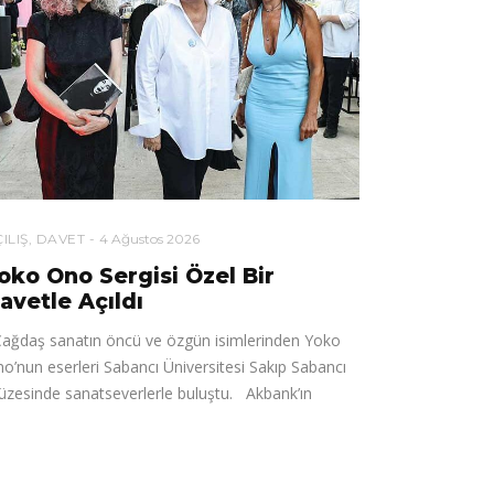
ILIŞ
,
DAVET
4 Ağustos 2026
oko Ono Sergisi Özel Bir
avetle Açıldı
ğdaş sanatın öncü ve özgün isimlerinden Yoko
o’nun eserleri Sabancı Üniversitesi Sakıp Sabancı
zesinde sanatseverlerle buluştu. Akbank’ın