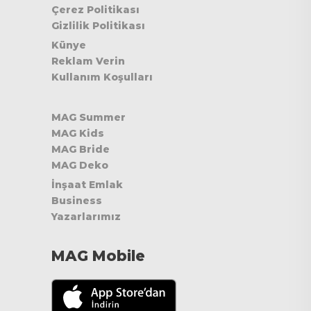
Çerez Politikası
Gizlilik Politikası
Künye
Reklam Verin
Kullanım Koşulları
MAG Summer
MAG Kids
MAG Bride
MAG Deko
İnşaat Emlak
Business
Yazarlarımız
MAG Mobile