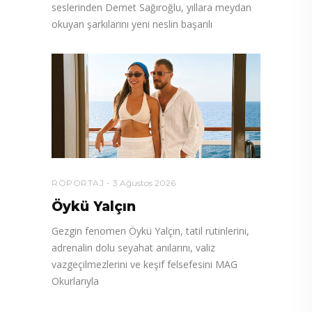
seslerinden Demet Sağıroğlu, yıllara meydan
okuyan şarkılarını yeni neslin başarılı
RÖPORTAJ
3 Ağustos 2026
Öykü Yalçın
Gezgin fenomen Öykü Yalçın, tatil rutinlerini,
adrenalin dolu seyahat anılarını, valiz
vazgeçilmezlerini ve keşif felsefesini MAG
Okurlarıyla