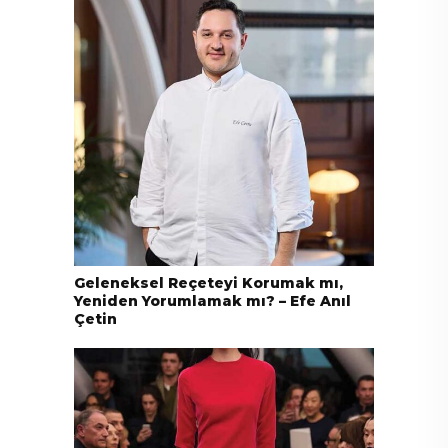
Geleneksel Reçeteyi Korumak mı,
Yeniden Yorumlamak mı? – Efe Anıl
Çetin