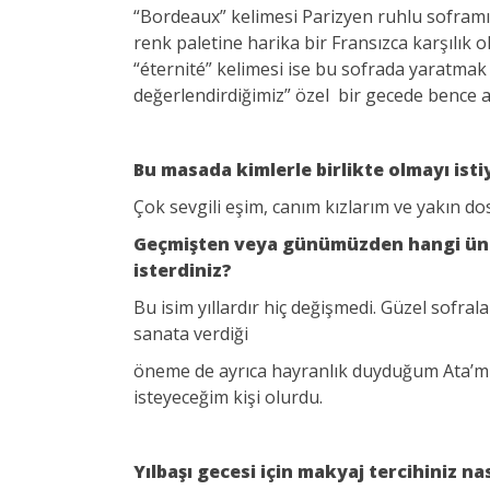
“Bordeaux” kelimesi Parizyen ruhlu soframın
renk paletine harika bir Fransızca karşılık
“éternité” kelimesi ise bu sofrada yaratmak 
değerlendirdiğimiz” özel bir gecede bence a
Bu masada kimlerle birlikte olmayı ist
Çok sevgili eşim, canım kızlarım ve yakın do
Geçmişten veya günümüzden hangi ünlü 
isterdiniz?
Bu isim yıllardır hiç değişmedi. Güzel sofra
sanata verdiği
öneme de ayrıca hayranlık duyduğum Ata’mı
isteyeceğim kişi olurdu.
Yılbaşı gecesi için makyaj tercihiniz na