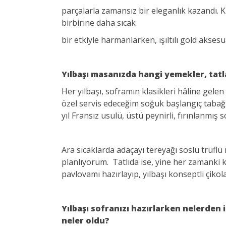
parçalarla zamansız bir eleganlık kazandı. 
birbirine daha sıcak
bir etkiyle harmanlarken, ışıltılı gold akses
Yılbaşı masanızda hangi yemekler, tatl
Her yılbaşı, soframın klasikleri hâline gelen
özel servis edeceğim soğuk başlangıç tabağ
yıl Fransız usulü, üstü peynirli, fırınlanmı
Ara sıcaklarda adaçayı tereyağı soslu trüflü
planlıyorum. Tatlıda ise, yine her zamanki 
pavlovamı hazırlayıp, yılbaşı konseptli çikol
Yılbaşı sofranızı hazırlarken nelerden 
neler oldu?