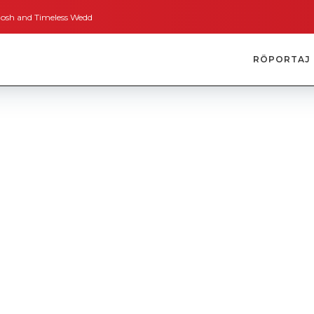
meless Weddings
Bodrum’dan İngiltere’ye Kısa Bir Yolculuk
Bodrum’un Al
RÖPORTAJ