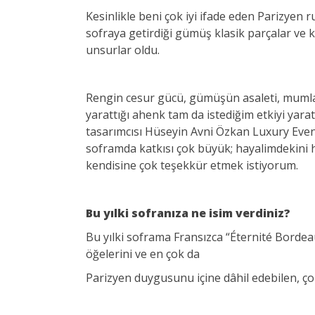
Kesinlikle beni çok iyi ifade eden Parizyen
sofraya getirdiği gümüş klasik parçalar ve k
unsurlar oldu.
Rengin cesur gücü, gümüşün asaleti, mumları
yarattığı ahenk tam da istediğim etkiyi yara
tasarımcısı Hüseyin Avni Özkan Luxury Event
soframda katkısı çok büyük; hayalimdekini
kendisine çok teşekkür etmek istiyorum.
Bu yılki sofranıza ne isim verdiniz?
Bu yılki soframa Fransızca “Éternité Bordea
öğelerini ve en çok da
Parizyen duygusunu içine dâhil edebilen, ç