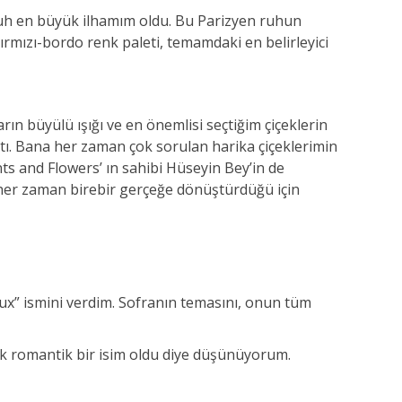
 ruh en büyük ilhamım oldu. Bu Parizyen ruhun
ırmızı-bordo renk paleti, temamdaki en belirleyici
n büyülü ışığı ve en önemlisi seçtiğim çiçeklerin
ttı. Bana her zaman çok sorulan harika çiçeklerimin
s and Flowers’ ın sahibi Hüseyin Bey’in de
 her zaman birebir gerçeğe dönüştürdüğü için
ux” ismini verdim. Sofranın temasını, onun tüm
ok romantik bir isim oldu diye düşünüyorum.