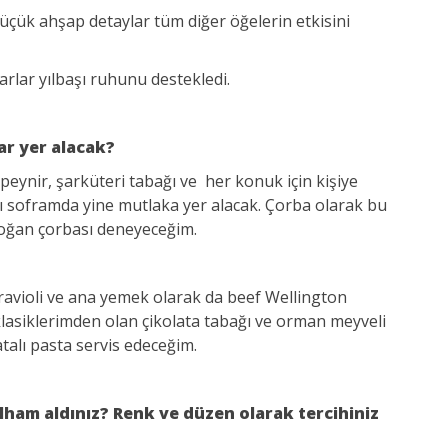
Küçük ahşap detaylar tüm diğer öğelerin etkisini
uarlar yılbaşı ruhunu destekledi.
ar yer alacak?
 peynir, şarküteri tabağı ve her konuk için kişiye
ı soframda yine mutlaka yer alacak. Çorba olarak bu
ş soğan çorbası deneyeceğim.
 ravioli ve ana yemek olarak da beef Wellington
klasiklerimden olan çikolata tabağı ve orman meyveli
atalı pasta servis edeceğim.
ilham aldınız? Renk ve düzen olarak tercihiniz