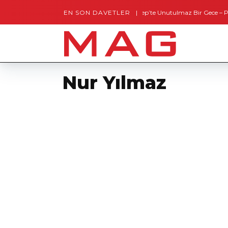
EN SON DAVETLER
Gaziantep’te Unutulmaz Bir Gece – Posh and Ti
Nur Yılmaz