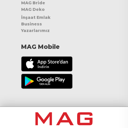
MAG Bride
MAG Deko
İnşaat Emlak
Business
Yazarlarımız
MAG Mobile