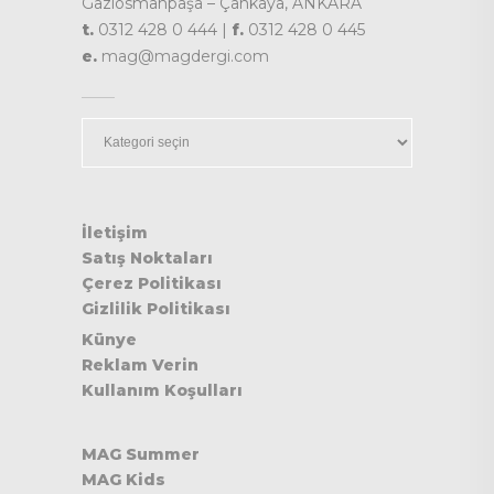
Gaziosmanpaşa – Çankaya, ANKARA
t.
0312 428 0 444 |
f.
0312 428 0 445
e.
mag@magdergi.com
Kategoriler
İletişim
Satış Noktaları
Çerez Politikası
Gizlilik Politikası
Künye
Reklam Verin
Kullanım Koşulları
MAG Summer
MAG Kids