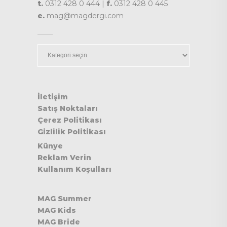
t.
0312 428 0 444 |
f.
0312 428 0 445
e.
mag@magdergi.com
Kategoriler
İletişim
Satış Noktaları
Çerez Politikası
Gizlilik Politikası
Künye
Reklam Verin
Kullanım Koşulları
MAG Summer
MAG Kids
MAG Bride