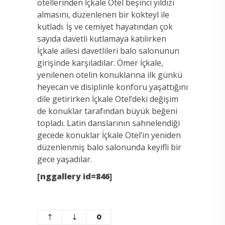
otellerinden İçkale Otel beşinci yıldızı
almasını, düzenlenen bir kokteyl ile
kutladı. İş ve cemiyet hayatından çok
sayıda
davetli kutlamaya katılırken
İçkale ailesi davetlileri balo salonunun
girişinde karşıladılar. Ömer İçkale,
yenilenen otelin konuklarına ilk günkü
heyecan ve disiplinle konforu yaşattığını
dile getirirken İçkale Otel’deki değişim
de konuklar tarafından büyük beğeni
topladı. Latin danslarının sahnelendiği
gecede konuklar İçkale Otel’in yeniden
düzenlenmiş balo salonunda keyifli bir
gece yaşadılar.
[nggallery id=846]
0