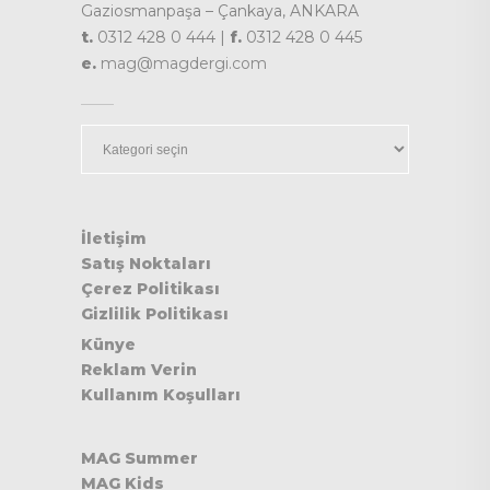
Gaziosmanpaşa – Çankaya, ANKARA
t.
0312 428 0 444 |
f.
0312 428 0 445
e.
mag@magdergi.com
Kategoriler
İletişim
Satış Noktaları
Çerez Politikası
Gizlilik Politikası
Künye
Reklam Verin
Kullanım Koşulları
MAG Summer
MAG Kids