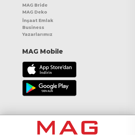
MAG Bride
MAG Deko
İnşaat Emlak
Business
Yazarlarımız
MAG Mobile