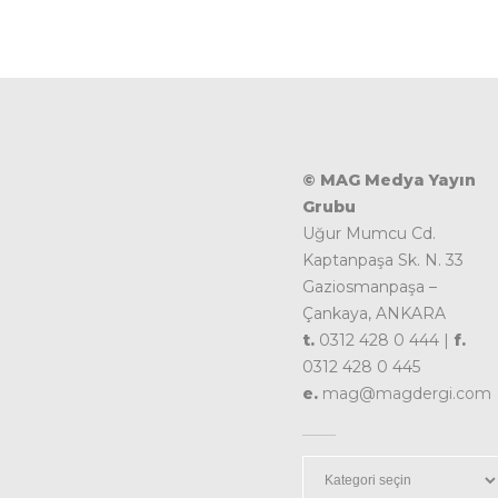
© MAG Medya Yayın
Grubu
Uğur Mumcu Cd.
Kaptanpaşa Sk. N. 33
Gaziosmanpaşa –
Çankaya, ANKARA
t.
0312 428 0 444 |
f.
0312 428 0 445
e.
mag@magdergi.com
Kategoriler