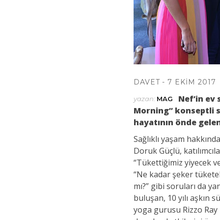
Taviloğlu
DAVET
7 EKIM 2017
Nef’in ev 
yazan:
MAG
Morning” konseptli s
hayatının önde gelen 
Sağlıklı yaşam hakkınd
Doruk Güçlü, katılımcıla
“Tükettiğimiz yiyecek ve
“Ne kadar şeker tüketeb
mı?” gibi soruları da ya
buluşan, 10 yılı aşkın s
yoga gurusu Rizzo Ray i