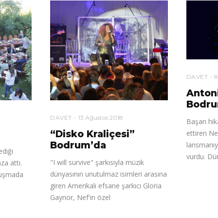
DAVET
8
Antoni
Bodru
DAVET
13 Ağustos 2018
Başarı hik
“Disko Kraliçesi”
ettiren Nef
Bodrum’da
lansmanıy
diği
vurdu. Dü
"I will survive" şarkısıyla müzik
za attı.
dünyasının unutulmaz isimleri arasına
uluşmada
giren Amerikalı efsane şarkıcı Gloria
Gaynor, Nef'in özel