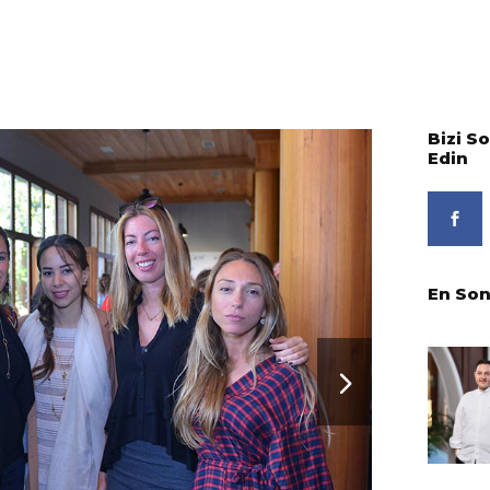
Bizi S
Edin
En Son