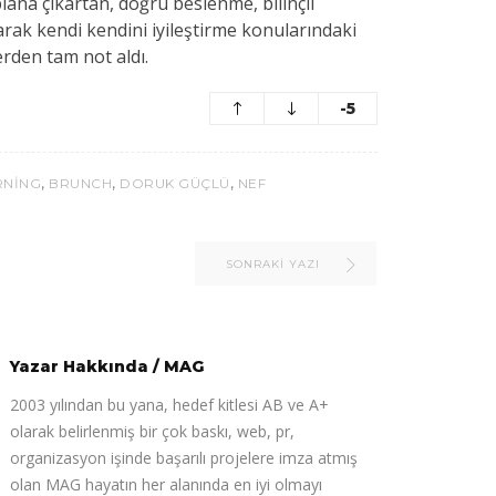
plana çıkartan, doğru beslenme, bilinçli
arak kendi kendini iyileştirme konularındaki
erden tam not aldı.
-5
,
,
,
RNING
BRUNCH
DORUK GÜÇLÜ
NEF
SONRAKI YAZI
Yazar Hakkında
/
MAG
2003 yılından bu yana, hedef kitlesi AB ve A+
olarak belirlenmiş bir çok baskı, web, pr,
organizasyon işinde başarılı projelere imza atmış
olan MAG hayatın her alanında en iyi olmayı