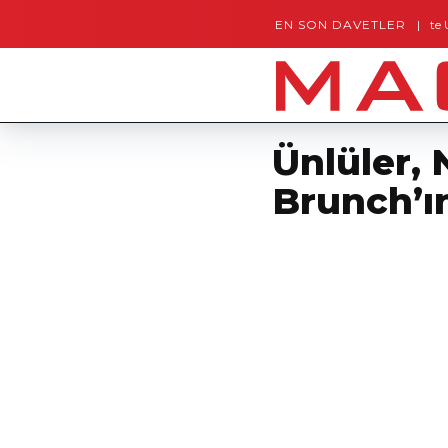
EN SON DAVETLER
Gaziantep’te Unutulma
Ünlüler, 
Brunch’ı