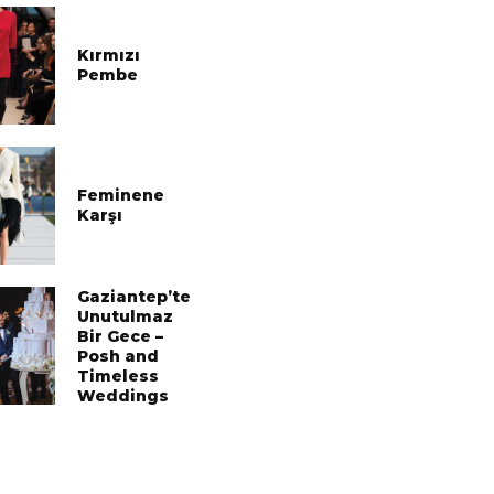
Kırmızı
Pembe
Feminene
Karşı
Fatoş Sohtorik
Gaziantep’te
Unutulmaz
Bir Gece –
Posh and
Timeless
Weddings