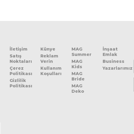
İletişim
Künye
MAG
İnşaat
Summer
Emlak
Satış
Reklam
Noktaları
Verin
MAG
Business
Kids
Çerez
Kullanım
Yazarlarımız
Politikası
Koşulları
MAG
Bride
Gizlilik
Politikası
MAG
Deko