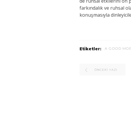
de ruhsal etkilerini ön 
farkındalık ve ruhsal ol
konuşmasıyla dinleyicil
Etiketler:
A GOOD MO
ÖNCEKI YAZI