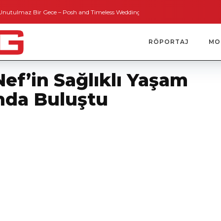
z Bir Gece – Posh and Timeless Weddings
Bodrum’dan İngiltere’ye Kısa Bir
RÖPORTAJ
MO
Nef’in Sağlıklı Yaşam
nda Buluştu