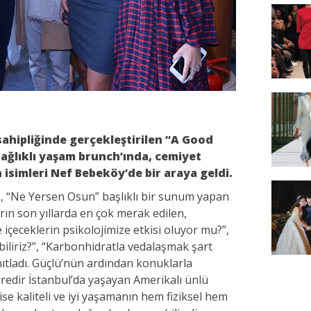
sahipliğinde gerçekleştirilen “A Good
ağlıklı yaşam brunch’ında, cemiyet
isimleri Nef Bebeköy’de bir araya geldi.
a, “Ne Yersen Osun” başlıklı bir sunum yapan
rın son yıllarda en çok merak edilen,
 içeceklerin psikolojimize etkisi oluyor mu?”,
iliriz?”, “Karbonhidratla vedalaşmak şart
nıtladı. Güçlü’nün ardından konuklarla
üredir İstanbul’da yaşayan Amerikalı ünlü
se kaliteli ve iyi yaşamanın hem fiziksel hem