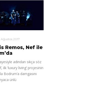
 Ağustos 2017
s Remos, Nef ile
m’da
ayesiyle adından sıkça söz
, ilk ‘luxury living’ projesinin
la Bodrum’a damgasını
nyaca ünlü