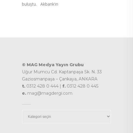
buluştu. Akbank’ın
© MAG Medya Yayın Grubu
Uğur Mumcu Cd. Kaptanpaşa Sk. N. 33
Gaziosmanpaşa – Çankaya, ANKARA
t.
0312 428 0 444 |
f.
0312 428 0 445
e.
mag@magdergi.com
Kategoriler