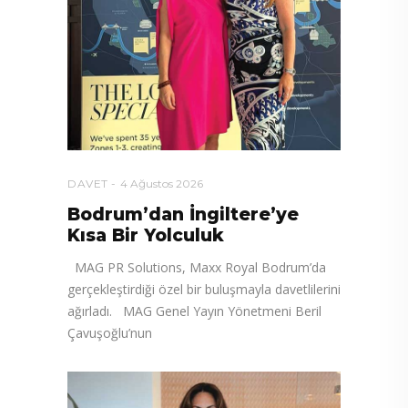
DAVET
4 Ağustos 2026
Bodrum’dan İngiltere’ye
Kısa Bir Yolculuk
MAG PR Solutions, Maxx Royal Bodrum’da
gerçekleştirdiği özel bir buluşmayla davetlilerini
ağırladı. MAG Genel Yayın Yönetmeni Beril
Çavuşoğlu’nun