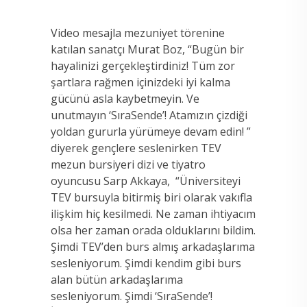
Video mesajla mezuniyet törenine
katılan sanatçı Murat Boz, “Bugün bir
hayalinizi gerçekleştirdiniz! Tüm zor
şartlara rağmen içinizdeki iyi kalma
gücünü asla kaybetmeyin. Ve
unutmayın ‘SıraSende’! Atamızın çizdiği
yoldan gururla yürümeye devam edin! ”
diyerek gençlere seslenirken TEV
mezun bursiyeri dizi ve tiyatro
oyuncusu Sarp Akkaya, “Üniversiteyi
TEV bursuyla bitirmiş biri olarak vakıfla
ilişkim hiç kesilmedi. Ne zaman ihtiyacım
olsa her zaman orada olduklarını bildim.
Şimdi TEV’den burs almış arkadaşlarıma
sesleniyorum. Şimdi kendim gibi burs
alan bütün arkadaşlarıma
sesleniyorum. Şimdi ‘SıraSende’!