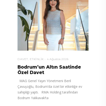
DAVET
,
ETKINLIK
4 Ağustos 2026
Bodrum’un Altın Saatinde
Özel Davet
MAG Genel Yayın Yönetmeni Beril
Çavuşoğlu, Bodrum’da özel bir etkinliğe ev
sahipliği yaptı. RMA Holding tarafından
Bodrum Yalıkavak’ta