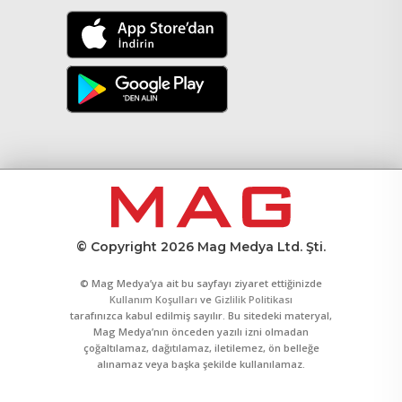
© Copyright 2026 Mag Medya Ltd. Şti.
© Mag Medya’ya ait bu sayfayı ziyaret ettiğinizde
Kullanım Koşulları
ve
Gizlilik Politikası
tarafınızca kabul edilmiş sayılır. Bu sitedeki materyal,
Mag Medya’nın önceden yazılı izni olmadan
çoğaltılamaz, dağıtılamaz, iletilemez, ön belleğe
alınamaz veya başka şekilde kullanılamaz.