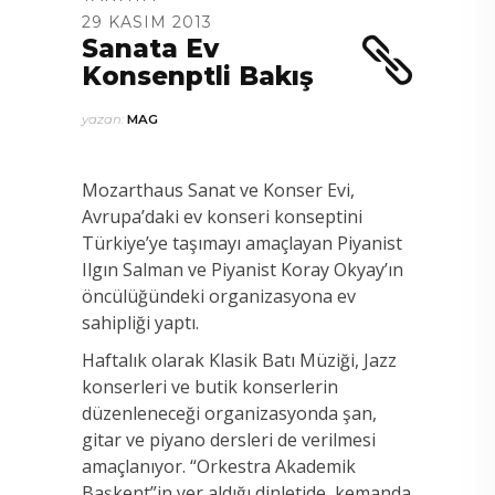
29 KASIM 2013
Sanata Ev
Konsenptli Bakış
yazan:
MAG
Mozarthaus Sanat ve Konser Evi,
Avrupa’daki ev konseri konseptini
Türkiye’ye taşımayı amaçlayan Piyanist
Ilgın Salman ve Piyanist Koray Okyay’ın
öncülüğündeki organizasyona ev
sahipliği yaptı.
Haftalık olarak Klasik Batı Müziği, Jazz
konserleri ve butik konserlerin
düzenleneceği organizasyonda şan,
gitar ve piyano dersleri de verilmesi
amaçlanıyor. “Orkestra Akademik
Başkent”in yer aldığı dinletide, kemanda