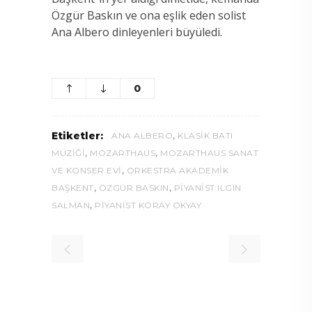
Özgür Baskın ve ona eşlik eden solist
Ana Albero dinleyenleri büyüledi.
0
,
Etiketler:
ANA ALBERO
KLASIK BATI
,
,
MÜZIĞI
MOZARTHAUS
MOZARTHAUS SANAT
,
VE KONSER EVI
ORKESTRA AKADEMIK
,
,
BAŞKENT
ÖZGÜR BASKIN
PIYANIST ILGIN
,
SALMAN
PIYANIST KORAY OKYAY