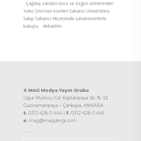
Çağdaş sanatın öncü ve özgün isimlerinden
Yoko Ono’nun eserleri Sabancı Üniversitesi
Sakıp Sabancı Müzesinde sanatseverlerle
buluştu. Akbank’ın
© MAG Medya Yayın Grubu
Uğur Mumcu Cd. Kaptanpaşa Sk. N. 33
Gaziosmanpaşa – Çankaya, ANKARA
t.
0312 428 0 444 |
f.
0312 428 0 445
e.
mag@magdergi.com
Kategoriler