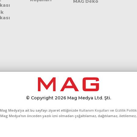
MAG Deko
ikası
ik
ikası
© Copyright 2026 Mag Medya Ltd. Şti.
Mag Medya’ya ait bu sayfayı ziyaret ettiğinizde
Kullanım Koşulları
ve
Gizlilik Politi
al, Mag Medya’nın önceden yazılı izni olmadan çoğaltılamaz, dağıtılamaz, iletilemez