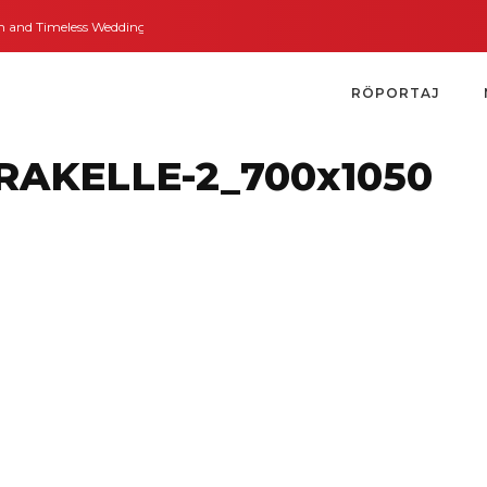
d Timeless Weddings
Bodrum’dan İngiltere’ye Kısa Bir Yolculuk
Bodrum’u
RÖPORTAJ
RAKELLE-2_700x1050