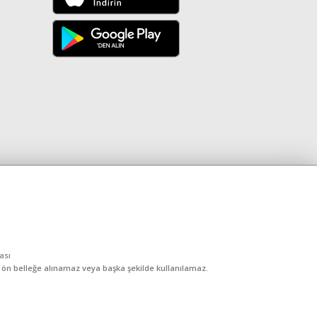
kası
, ön belleğe alınamaz veya başka şekilde kullanılamaz.