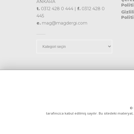
ANKARA
Polit
t.
0312 428 0 444 |
f.
0312 428 0
Gizlil
445
Polit
e.
mag@magdergi.com
Kategoriler
© 
tarafınızca kabul edilmiş sayılır. Bu sitedeki matery