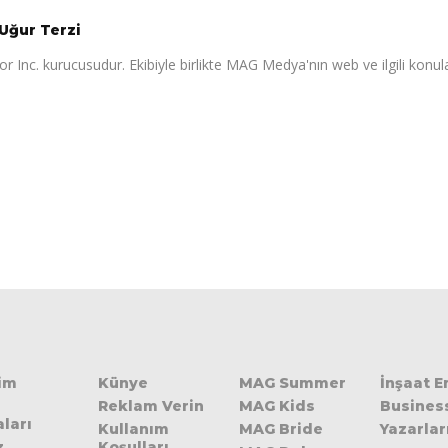
Uğur Terzi
r Inc. kurucusudur. Ekibiyle birlikte MAG Medya'nın web ve ilgili konul
şim
Künye
MAG Summer
İnşaat 
Reklam Verin
MAG Kids
Busines
ları
Kullanım
MAG Bride
Yazarlar
z
Koşulları