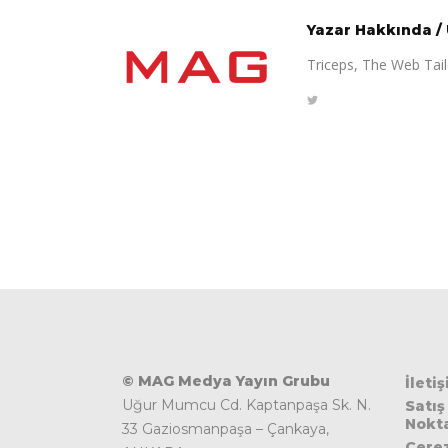
Yazar Hakkında
/
Triceps, The Web Tailo
© MAG Medya Yayın Grubu
İleti
Uğur Mumcu Cd. Kaptanpaşa Sk. N.
Satış
Nokta
33 Gaziosmanpaşa – Çankaya,
Çere