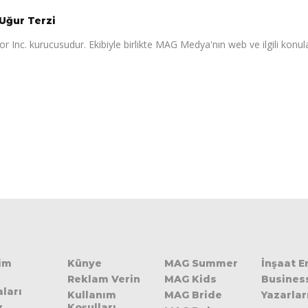
Uğur Terzi
r Inc. kurucusudur. Ekibiyle birlikte MAG Medya'nın web ve ilgili konul
şim
Künye
MAG Summer
İnşaat 
Reklam Verin
MAG Kids
Busines
ları
Kullanım
MAG Bride
Yazarlar
z
Koşulları