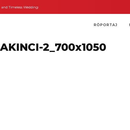
 Timeless Weddings
Bodrum’dan İngiltere’ye Kısa Bir Yolculuk
Bodrum’un
RÖPORTAJ
-AKINCI-2_700x1050