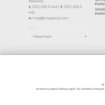
ANKARA
Polit
t.
0312 428 0 444 |
f.
0312 428 0
Gizlil
445
Polit
e.
mag@magdergi.com
Kategoriler
© 
tarafınızca kabul edilmiş sayılır. Bu sitedeki matery