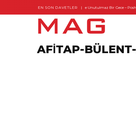
EN SON DAVETLER
Gaziantep’te Unutulmaz Bir Gece – Posh and
Montes by Missoni Kapılarını Açtı
AFİTAP-BÜLENT