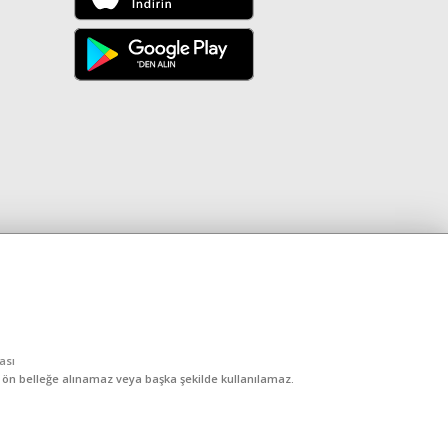
kası
, ön belleğe alınamaz veya başka şekilde kullanılamaz.