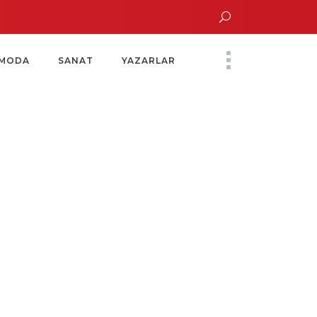
 Altın Saatinde Özel Davet
Yoko Ono Sergisi Özel Bir Davetle Açıldı
MODA
SANAT
YAZARLAR