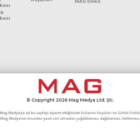
MAG Deko
ikası
ik
ikası
© Copyright 2026 Mag Medya Ltd. Şti.
Mag Medya’ya ait bu sayfayı ziyaret ettiğinizde
Kullanım Koşulları
ve
Gizlilik Politi
al, Mag Medya’nın önceden yazılı izni olmadan çoğaltılamaz, dağıtılamaz, iletilemez