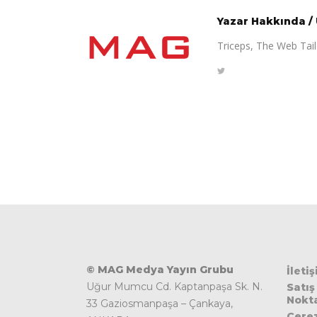
Yazar Hakkında
/
Triceps, The Web Tailo
© MAG Medya Yayın Grubu
İleti
Uğur Mumcu Cd. Kaptanpaşa Sk. N.
Satış
Nokta
33 Gaziosmanpaşa – Çankaya,
Çere