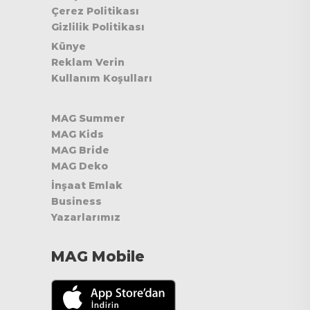
Çerez Politikası
Gizlilik Politikası
Künye
Reklam Verin
Kullanım Koşulları
MAG Summer
MAG Kids
MAG Bride
MAG Deko
İnşaat Emlak
Business
Yazarlarımız
MAG Mobile