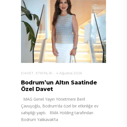
DAVET
,
ETKINLIK
4 Ağustos 2026
Bodrum’un Altın Saatinde
Özel Davet
MAG Genel Yayın Yönetmeni Beril
Çavuşoğlu, Bodrum’da özel bir etkinliğe ev
sahipliği yaptı. RMA Holding tarafından
Bodrum Yalıkavak’ta