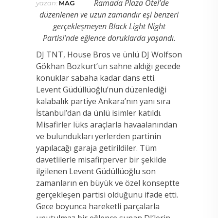
Ramada Plaza Otel’de
yazan:
MAG
düzenlenen ve uzun zamandır eşi benzeri
gerçekleşmeyen Black Light Night
Partisi’nde eğlence doruklarda yaşandı.
DJ TNT, House Bros ve ünlü DJ Wolfson
Gökhan Bozkurt’un sahne aldığı gecede
konuklar sabaha kadar dans etti.
Levent Güdüllüoğlu’nun düzenlediği
kalabalık partiye Ankara’nın yanı sıra
İstanbul’dan da ünlü isimler katıldı.
Misafirler lüks araçlarla havaalanından
ve bulundukları yerlerden partinin
yapılacağı garaja getirildiler. Tüm
davetlilerle misafirperver bir şekilde
ilgilenen Levent Güdüllüoğlu son
zamanların en büyük ve özel konseptte
gerçekleşen partisi olduğunu ifade etti.
Gece boyunca hareketli parçalarla
unutulmaz bir eğlence sunan DJ’lerin