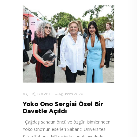
AÇILIŞ
,
DAVET
4 Ağustos 2026
Yoko Ono Sergisi Özel Bir
Davetle Açıldı
Çağdaş sanatın öncü ve özgün isimlerinden
Yoko Ono’nun eserleri Sabancı Üniversitesi
Sakıp Sabancı Müzesinde sanatseverlerle