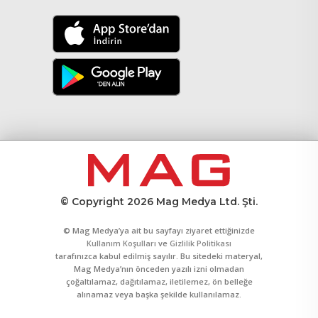
© Copyright 2026 Mag Medya Ltd. Şti.
© Mag Medya’ya ait bu sayfayı ziyaret ettiğinizde
Kullanım Koşulları
ve
Gizlilik Politikası
tarafınızca kabul edilmiş sayılır. Bu sitedeki materyal,
Mag Medya’nın önceden yazılı izni olmadan
çoğaltılamaz, dağıtılamaz, iletilemez, ön belleğe
alınamaz veya başka şekilde kullanılamaz.