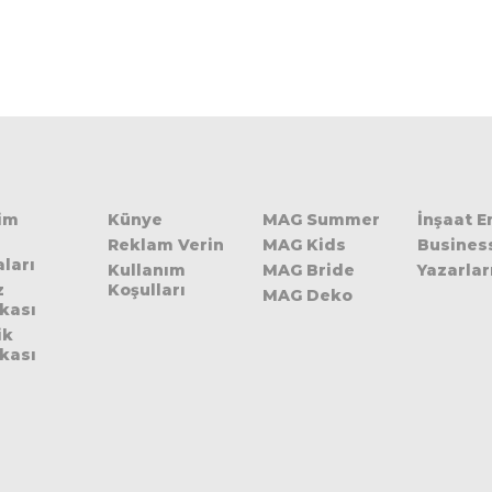
şim
Künye
MAG Summer
İnşaat 
Reklam Verin
MAG Kids
Busines
ları
Kullanım
MAG Bride
Yazarlar
z
Koşulları
MAG Deko
ikası
ik
ikası