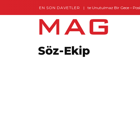
EN SON DAVETLER
Gaziantep’te Unutulmaz Bir Gece – Posh an
Söz-Ekip