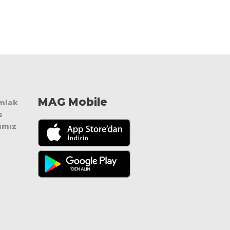
MAG Mobile
Emlak
s
ımız