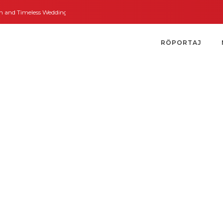
d Timeless Weddings
Bodrum’dan İngiltere’ye Kısa Bir Yolculuk
Bodrum’u
RÖPORTAJ