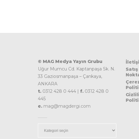
© MAG Medya Yayın Grubu
İleti
Uğur Mumcu Cd. Kaptanpaşa Sk. N.
Satış
Nokta
33 Gaziosmanpaşa – Çankaya,
Çere
ANKARA
Polit
t.
0312 428 0 444 |
f.
0312 428 0
Gizlil
445
Polit
e.
mag@magdergi.com
Kategoriler