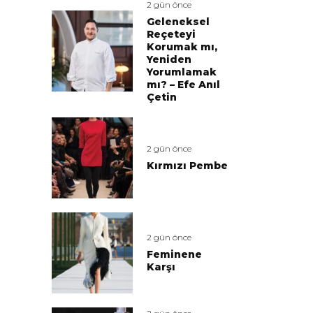
2 gün önce
Geleneksel
Reçeteyi
Korumak mı,
Yeniden
Yorumlamak
mı? – Efe Anıl
Çetin
2 gün önce
Kırmızı Pembe
2 gün önce
Feminene
Karşı