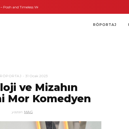
Timeless Weddings
Bodrum’dan İngiltere’ye Kısa Bir Yolculuk
Bodrum’un 
RÖPORTAJ
RÖPORTAJ
31 Ocak 2023
loji ve Mizahın
mi Mor Komedyen
yazan:
MAG