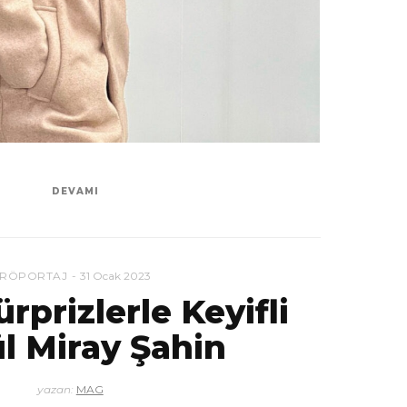
DEVAMI
RÖPORTAJ
31 Ocak 2023
rprizlerle Keyifli
l Miray Şahin
yazan:
MAG