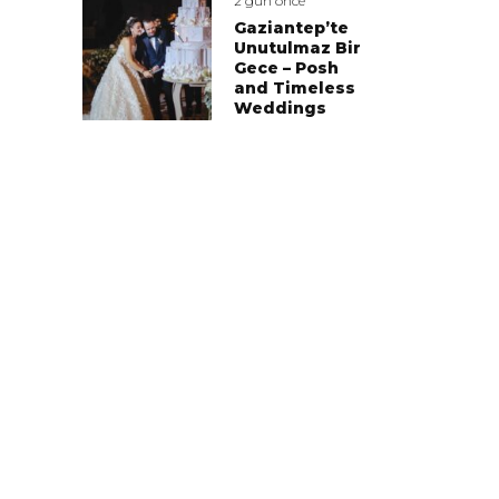
2 gün önce
Gaziantep’te
Unutulmaz Bir
Gece – Posh
and Timeless
Weddings