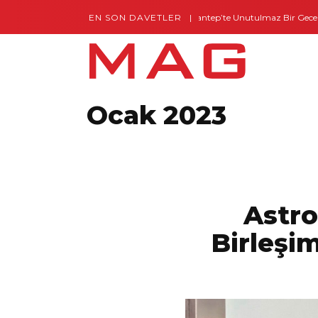
EN SON DAVETLER
Gaziantep’te Unutulmaz Bir Gece – Posh and 
Ocak 2023
Astro
Birleşi