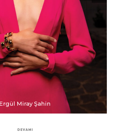
Ergül Miray Şahin
DEVAMI