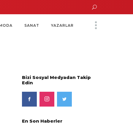
Altın Saatinde Özel Davet
Yoko Ono Sergisi Özel Bir Davetle Açıldı
Monte
MODA
SANAT
YAZARLAR
Bizi Sosyal Medyadan Takip
Edin
En Son Haberler