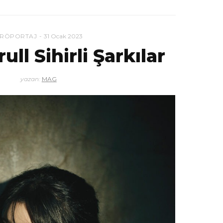
RÖPORTAJ
31 Ocak 2023
ull Sihirli Şarkılar
yazan:
MAG