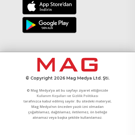
© Copyright 2026 Mag Medya Ltd. Şti.
© Mag Medya’ya ait bu sayfayı ziyaret ettiğinizde
Kullanım Koşulları
ve
Gizlilik Politikası
tarafınızca kabul edilmiş sayılır. Bu sitedeki materyal,
Mag Medya’nın önceden yazılı izni olmadan
çoğaltılamaz, dağıtılamaz, iletilemez, ön belleğe
alınamaz veya başka şekilde kullanılamaz.