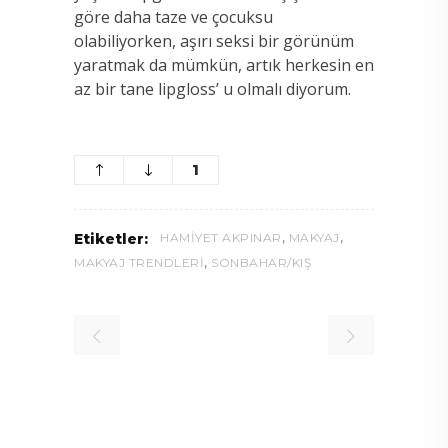
göre daha taze ve çocuksu
olabiliyorken, aşırı seksi bir görünüm
yaratmak da mümkün, artık herkesin en
az bir tane lipgloss’ u olmalı diyorum.
1
,
,
Etiketler:
HAMIYET AKPINAR
MAKYAJ
,
MAKYAJ TRENDLERI
SONBAHAR/KIŞ