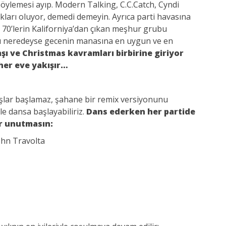
m söylemesi ayıp. Modern Talking, C.C.Catch, Cyndi
lıkları oluyor, demedi demeyin. Ayrıca parti havasına
, 70’lerin Kaliforniya’dan çıkan meşhur grubu
rkı neredeyse gecenin manasına en uygun ve en
şı ve Christmas kavramları birbirine giriyor
her eve yakışır…
aşlar başlamaz, şahane bir remix versiyonunu
le dansa başlayabiliriz.
Dans ederken her partide
r unutmasın:
ohn Travolta