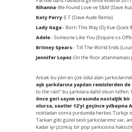
Partide dans havasına girilince elbette 2011 
Rihanna
-We Found Love ve S&M (Dave Aud
Katy Perry
-E.T (Dave Aude Remix)
Lady Gaga
– Born This Way (Dj Kue Quick &
Adele
– Someone Like You (Esquire v.s Offbe
Britney Spears
– Till The World Ends (Lou
Jennifer Lopez
-On the floor atlanmaması 
Ancak bu yılın en çok ödül alan şarkıcılarınd
aşk şarkılarına yapılan remixlerden de bo
to the rain” bu şarkılara dahil olsun lütfen. 
önce geri sayım sırasında nostaljik bi
olursa, saatler 12’yi geçince yılbaşına 
noktadan sonra yurdumda herkes Türkçe ister
Tarkan gibi güzel sesli şarkıcılarımız var,
kadar iyi çözmüş bir pop şarkıcısına haksızl