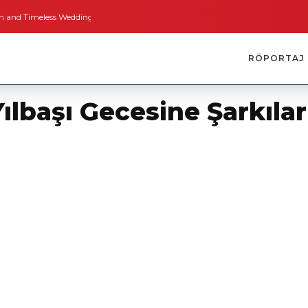
imeless Weddings
Bodrum’dan İngiltere’ye Kısa Bir Yolculuk
Bodrum’un A
RÖPORTAJ
ılbaşı Gecesine Şarkılar