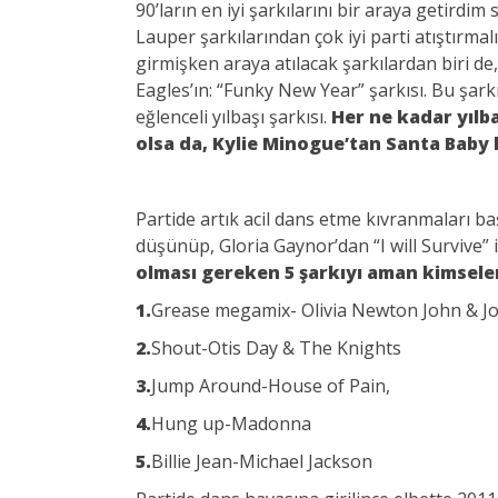
90’ların en iyi şarkılarını bir araya getirdi
Lauper şarkılarından çok iyi parti atıştırma
girmişken araya atılacak şarkılardan biri de
Eagles’ın: “Funky New Year” şarkısı. Bu şa
eğlenceli yılbaşı şarkısı.
Her ne kadar yılba
olsa da, Kylie Minogue’tan Santa Baby 
Partide artık acil dans etme kıvranmaları b
düşünüp, Gloria Gaynor’dan “I will Survive” i
olması gereken 5 şarkıyı aman kimsele
1.
Grease megamix- Olivia Newton John & J
2.
Shout-Otis Day & The Knights
3.
Jump Around-House of Pain,
4.
Hung up-Madonna
5.
Billie Jean-Michael Jackson