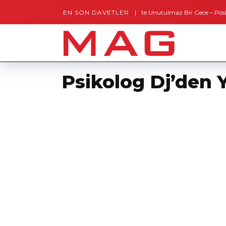
EN SON DAVETLER
Gaziantep’te Unutulmaz Bir Gece – Posh and T
Psikolog Dj’den Y