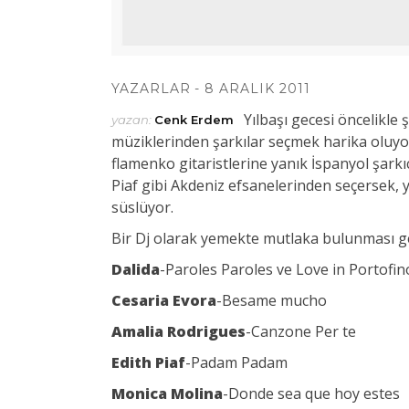
YAZARLAR
8 ARALIK 2011
Yılbaşı gecesi öncelikle
yazan:
Cenk Erdem
müziklerinden şarkılar seçmek harika oluyor
flamenko gitaristlerine yanık İspanyol şarkıcı
Piaf gibi Akdeniz efsanelerinden seçersek, y
süslüyor.
Bir Dj olarak yemekte mutlaka bulunması g
Dalida
-Paroles Paroles ve Love in Portofin
Cesaria Evora
-Besame mucho
Amalia Rodrigues
-Canzone Per te
Edith Piaf
-Padam Padam
Monica Molina
-Donde sea que hoy estes