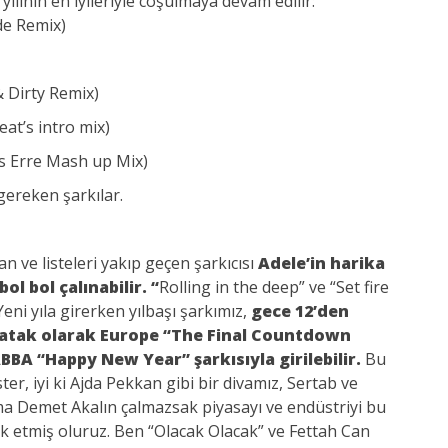
yılının en iyileriyle coşulmaya devam edilir:
e Remix)
 Dirty Remix)
at’s intro mix)
is Erre Mash up Mix)
gereken şarkılar.
an ve listeleri yakıp geçen şarkıcısı
Adele’in harika
l bol çalınabilir. “
Rolling in the deep” ve “Set fire
Yeni yıla girerken yılbaşı şarkımız,
gece 12’den
r atak olarak Europe “The Final Countdown
ABBA “Happy New Year” şarkısıyla girilebilir.
Bu
, iyi ki Ajda Pekkan gibi bir divamız, Sertab ve
 ama Demet Akalın çalmazsak piyasayı ve endüstriyi bu
ık etmiş oluruz. Ben “Olacak Olacak” ve Fettah Can