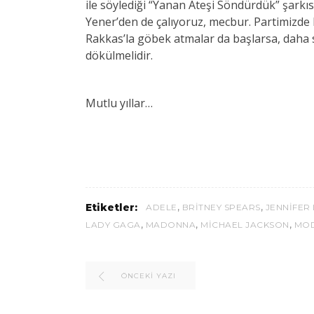
ile söylediği “Yanan Ateşi Söndürdük” şark
Yener’den de çalıyoruz, mecbur. Partimizde
Rakkas’la göbek atmalar da başlarsa, daha 
dökülmelidir.
Mutlu yıllar…
,
,
Etiketler:
ADELE
BRITNEY SPEARS
JENNIFER
,
,
,
LADY GAGA
MADONNA
MICHAEL JACKSON
MOD
ÖNCEKI YAZI