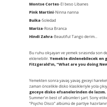
Montse Cortes
-El beso Libanes
Pink Martini
-Ninna nanna
Buika
-Soledad
Mariza
-Rosa Branca
Hindi Zahra
-Beautiful Tango derim…
Bu ruhu okşayan ve yemek sırasında son dere
eklenebilir.
Yemekte dinlenebilecek en güz
Fitzgerald’ın, “What are you doing New 
Yemekten sonra yavaş yavaş geceyi hareket
zaman öncelikle disko klasikleriyle yola çık
geceye disko efsanelerinden de lazım.
Summer’ın best of albümleri şart. Sony etik
“Psycho Disco” albümü de partiye hazırlanırke