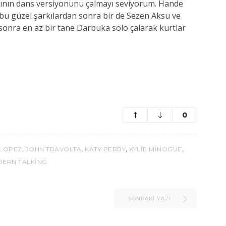
ısının dans versiyonunu çalmayı seviyorum. Hande
 bu güzel şarkılardan sonra bir de Sezen Aksu ve
sonra en az bir tane Darbuka solo çalarak kurtlar
0
,
,
,
,
 LOPEZ
JOHN TRAVOLTA
KATY PERRY
KYLIE MINOGUE
ERN TALKING
SONRAKI YAZI