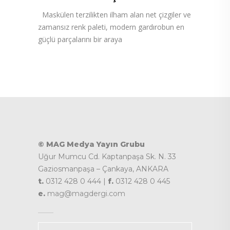
Maskülen terzilikten ilham alan net çizgiler ve
zamansız renk paleti, modern gardırobun en
güçlü parçalarını bir araya
© MAG Medya Yayın Grubu
Uğur Mumcu Cd. Kaptanpaşa Sk. N. 33
Gaziosmanpaşa – Çankaya, ANKARA
t.
0312 428 0 444 |
f.
0312 428 0 445
e.
mag@magdergi.com
Kategoriler