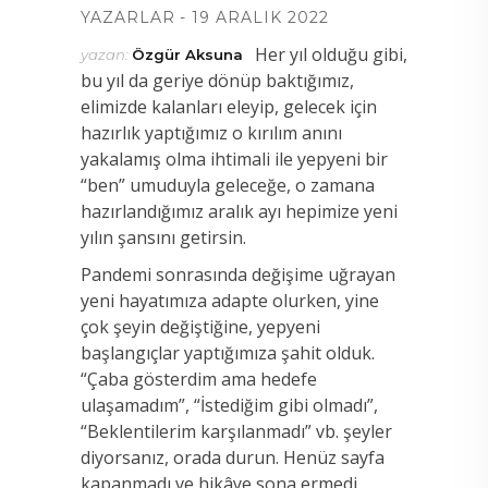
YAZARLAR
19 ARALIK 2022
Her yıl olduğu gibi,
yazan:
Özgür Aksuna
bu yıl da geriye dönüp baktığımız,
elimizde kalanları eleyip, gelecek için
hazırlık yaptığımız o kırılım anını
yakalamış olma ihtimali ile yepyeni bir
“ben” umuduyla geleceğe, o zamana
hazırlandığımız aralık ayı hepimize yeni
yılın şansını getirsin.
Pandemi sonrasında değişime uğrayan
yeni hayatımıza adapte olurken, yine
çok şeyin değiştiğine, yepyeni
başlangıçlar yaptığımıza şahit olduk.
“Çaba gösterdim ama hedefe
ulaşamadım”, “İstediğim gibi olmadı”,
“Beklentilerim karşılanmadı” vb. şeyler
diyorsanız, orada durun. Henüz sayfa
kapanmadı ve hikâye sona ermedi.