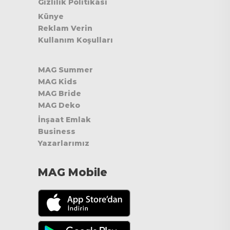
Gizlilik Politikası
Künye
Reklam Verin
Kullanım Koşulları
MAG Summer
MAG Kids
MAG Bride
MAG Deko
İnşaat Emlak
Business
Yazarlarımız
MAG Mobile