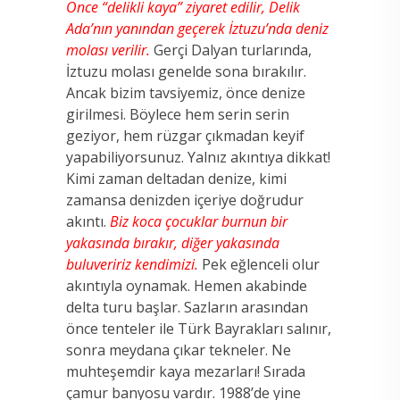
Önce “delikli kaya” ziyaret edilir,
Delik
Ada’nın yanından geçerek İztuzu’nda deniz
molası verilir.
Gerçi Dalyan turlarında,
İztuzu molası genelde sona bırakılır.
Ancak bizim tavsiyemiz, önce denize
girilmesi. Böylece hem serin serin
geziyor, hem rüzgar çıkmadan keyif
yapabiliyorsunuz. Yalnız akıntıya dikkat!
Kimi zaman deltadan denize, kimi
zamansa denizden içeriye doğrudur
akıntı.
Biz koca çocuklar burnun bir
yakasında bırakır, diğer yakasında
buluveririz kendimizi.
Pek eğlenceli olur
akıntıyla oynamak. Hemen akabinde
delta turu başlar. Sazların arasından
önce tenteler ile Türk Bayrakları salınır,
sonra meydana çıkar tekneler. Ne
muhteşemdir kaya mezarları! Sırada
çamur banyosu vardır. 1988’de yine