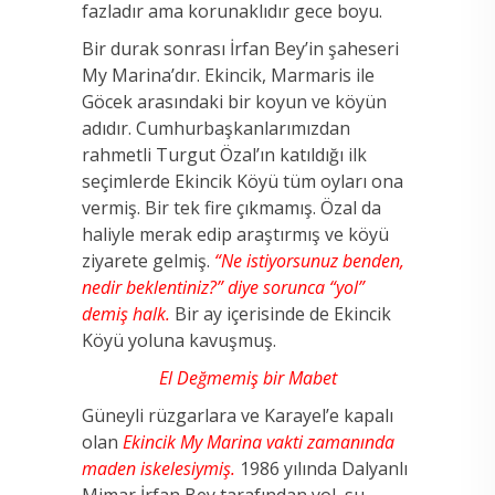
fazladır ama korunaklıdır gece boyu.
Bir durak sonrası İrfan Bey’in şaheseri
My Marina’dır. Ekincik, Marmaris ile
Göcek arasındaki bir koyun ve köyün
adıdır. Cumhurbaşkanlarımızdan
rahmetli Turgut Özal’ın katıldığı ilk
seçimlerde Ekincik Köyü tüm oyları ona
vermiş. Bir tek fire çıkmamış. Özal da
haliyle merak edip araştırmış ve köyü
ziyarete gelmiş.
“Ne istiyorsunuz benden,
nedir beklentiniz?” diye sorunca “yol”
demiş halk.
Bir ay içerisinde de Ekincik
Köyü yoluna kavuşmuş.
El Değmemiş bir Mabet
Güneyli rüzgarlara ve Karayel’e kapalı
olan
Ekincik My Marina vakti zamanında
maden iskelesiymiş.
1986 yılında Dalyanlı
Mimar İrfan Bey tarafından yol, su,