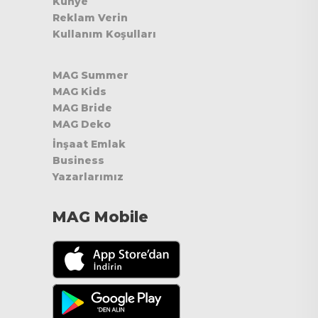
Künye
Reklam Verin
Kullanım Koşulları
MAG Summer
MAG Kids
MAG Bride
MAG Deko
İnşaat Emlak
Business
Yazarlarımız
MAG Mobile