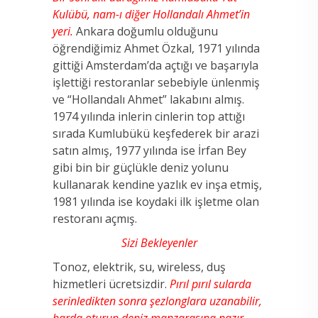
Kulübü, nam-ı diğer Hollandalı Ahmet’in
yeri.
Ankara doğumlu olduğunu
öğrendiğimiz Ahmet Özkal, 1971 yılında
gittiği Amsterdam’da açtığı ve başarıyla
işlettiği restoranlar sebebiyle ünlenmiş
ve “Hollandalı Ahmet” lakabını almış.
1974 yılında inlerin cinlerin top attığı
sırada Kumlubükü keşfederek bir arazi
satın almış, 1977 yılında ise İrfan Bey
gibi bin bir güçlükle deniz yolunu
kullanarak kendine yazlık ev inşa etmiş,
1981 yılında ise koydaki ilk işletme olan
restoranı açmış.
Sizi Bekleyenler
Tonoz, elektrik, su, wireless, duş
hizmetleri ücretsizdir.
Pırıl pırıl sularda
serinledikten sonra şezlonglara uzanabilir,
barda oturup deniz manzarasına nazır