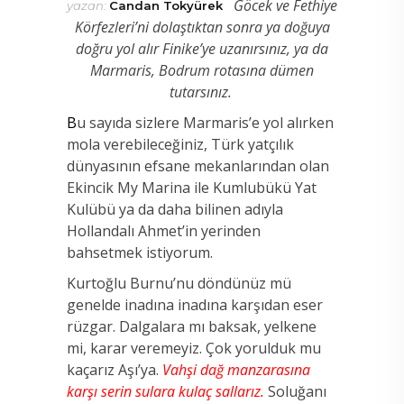
Göcek ve Fethiye
yazan:
Candan Tokyürek
Körfezleri’ni dolaştıktan sonra ya doğuya
doğru yol alır Finike’ye uzanırsınız, ya da
Marmaris, Bodrum rotasına dümen
tutarsınız.
B
u sayıda sizlere Marmaris’e yol alırken
mola verebileceğiniz, Türk yatçılık
dünyasının efsane mekanlarından olan
Ekincik My Marina ile Kumlubükü Yat
Kulübü ya da daha bilinen adıyla
Hollandalı Ahmet’in yerinden
bahsetmek istiyorum.
Kurtoğlu Burnu’nu döndünüz mü
genelde inadına inadına karşıdan eser
rüzgar. Dalgalara mı baksak, yelkene
mi, karar veremeyiz. Çok yorulduk mu
kaçarız Aşı’ya.
Vahşi dağ manzarasına
karşı serin sulara kulaç sallarız.
Soluğanı