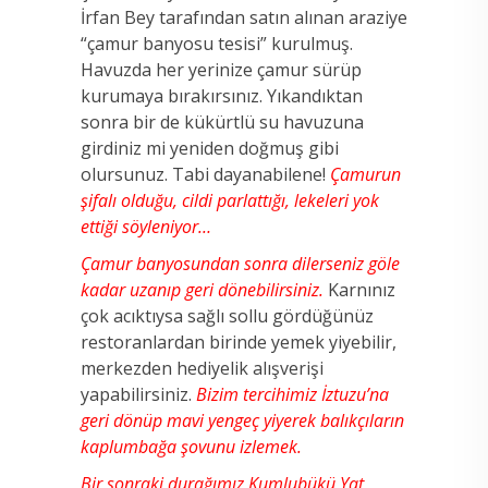
İrfan Bey tarafından satın alınan araziye
“çamur banyosu tesisi” kurulmuş.
Havuzda her yerinize çamur sürüp
kurumaya bırakırsınız. Yıkandıktan
sonra bir de kükürtlü su havuzuna
girdiniz mi yeniden doğmuş gibi
olursunuz. Tabi dayanabilene!
Çamurun
şifalı olduğu, cildi parlattığı, lekeleri yok
ettiği söyleniyor…
Çamur banyosundan sonra dilerseniz göle
kadar uzanıp geri dönebilirsiniz.
Karnınız
çok acıktıysa sağlı sollu gördüğünüz
restoranlardan birinde yemek yiyebilir,
merkezden hediyelik alışverişi
yapabilirsiniz.
Bizim tercihimiz İztuzu’na
geri dönüp mavi yengeç yiyerek balıkçıların
kaplumbağa şovunu izlemek.
Bir sonraki durağımız Kumlubükü Yat