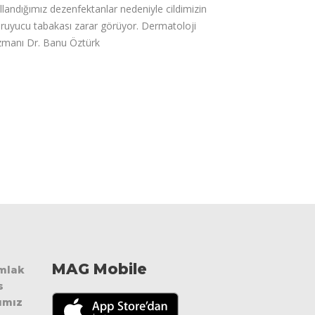
llandığımız dezenfektanlar nedeniyle cildimizin
ruyucu tabakası zarar görüyor. Dermatoloji
manı Dr. Banu Öztürk
MAG Mobile
Emlak
s
ımız