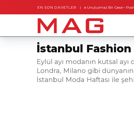
EN SON DAVETLER
Gaziantep’te Unutulmaz Bir Gece – Posh and Ti
İstanbul Fashio
Eylül ayı modanın kutsal ayı
Londra, Milano gibi dünyanın
İstanbul Moda Haftası ile şeh