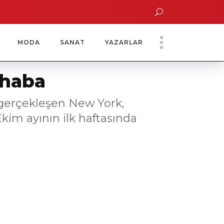
ın Saatinde Özel Davet
Yoko Ono Sergisi Özel Bir Davetle Açıldı
Montes 
MODA
SANAT
YAZARLAR
rhaba
 gerçekleşen New York,
kim ayının ilk haftasında
.