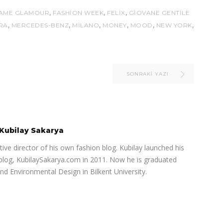
,
,
,
AME GLAMOUR
FASHION WEEK
FELIX
GIOVANE GENTILE
,
,
,
,
,
,
RA
MERCEDES-BENZ
MILANO
MONEY
MOOD
NEW YORK
SONRAKI YAZI
Kubilay Sakarya
ive director of his own fashion blog. Kubilay launched his
e blog, KubilaySakarya.com in 2011. Now he is graduated
and Environmental Design in Bilkent University.