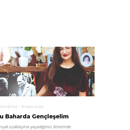
ÖPORTAJ
31 Mart 2020
u Baharda Gençleşelim
syal uzaklaşma yaşadığımız dönemde