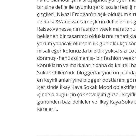
birisine defile ile uyumlu şarkı sözleri eşliğ
çizgileri, Niyazi Erdoğan’ın aşık olduğum sı
ile Raisa&Vanessa kardeşlerin defileleri ilk 
Raisa&Vanessa’nın fashion week maratonun
beklenen bir tasarımcı olduklarını rahatlıkla
yorum yapacak olursam ilk gün oldukça sönü
misali eğer kolunuzda bileklik yoksa sizi Lo
dönmüş -henüz olmamış- bir fashion week var
konukların ve markaların daha da kaliteli ha
Sokak stilleri’nde bloggerlar yine ön pland
en keyifli anları yine blogger dostlarımı gö
içerisinde İlkay Kaya Sokak Mood objektif
içinde olduğu için çok sevdiğim güzel, keyifli
gününden bazı defileler ve İlkay Kaya Sokak
kareleri…