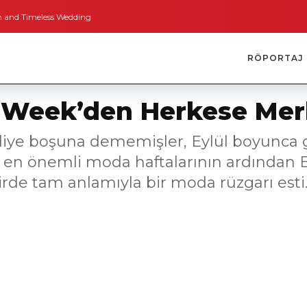
meless Weddings
Bodrum’dan İngiltere’ye Kısa Bir Yolculuk
Bodrum’un Alt
RÖPORTAJ
n Week’den Herkese Me
 diye boşuna dememişler, Eylül boyunca
 en önemli moda haftalarının ardından E
irde tam anlamıyla bir moda rüzgarı esti