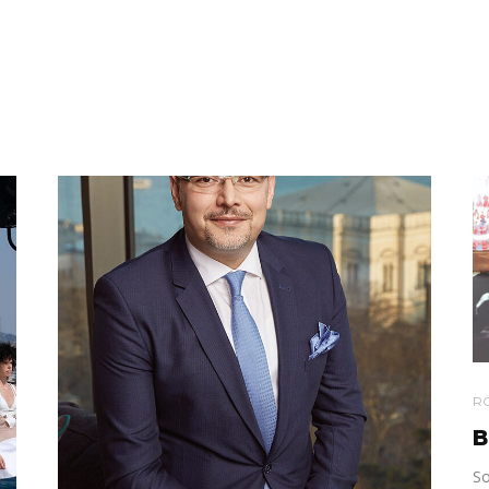
R
B
So