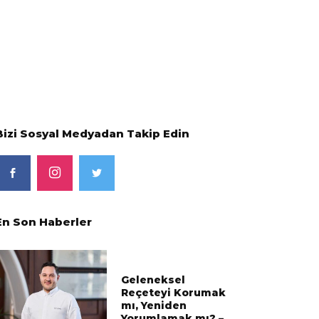
Bizi Sosyal Medyadan Takip Edin
En Son Haberler
Geleneksel
Reçeteyi Korumak
mı, Yeniden
Yorumlamak mı? –