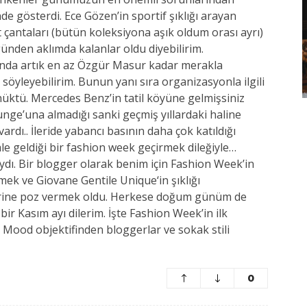
inde gösterdi. Ece Gözen’in sportif şıklığı arayan
rt çantaları (bütün koleksiyona aşık oldum orası ayrı)
günden aklımda kalanlar oldu diyebilirim.
da artık en az Özgür Masur kadar merakla
 söyleyebilirim. Bunun yanı sıra organizasyonla ilgili
ktü. Mercedes Benz’in tatil köyüne gelmişsiniz
unge’una almadığı sanki geçmiş yıllardaki haline
dı.. İleride yabancı basının daha çok katıldığı
le geldiği bir fashion week geçirmek dileğiyle…
aydı. Bir blogger olarak benim için Fashion Week’in
rmek ve Giovane Gentile Unique‘in şıklığı
lerine poz vermek oldu. Herkese doğum günüm de
 bir Kasım ayı dilerim. İşte Fashion Week’in ilk
 Mood objektifinden bloggerlar ve sokak stili
0