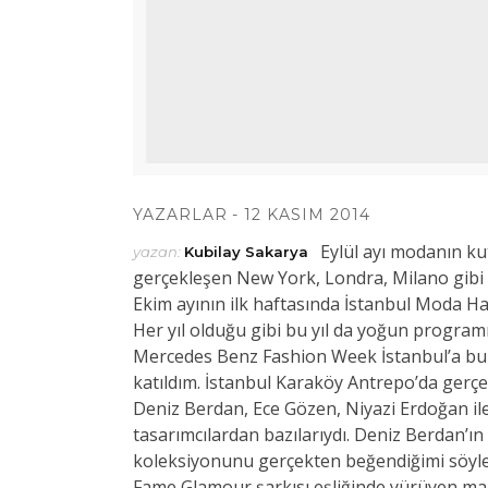
YAZARLAR
12 KASIM 2014
Eylül ayı modanın ku
yazan:
Kubilay Sakarya
gerçekleşen New York, Londra, Milano gibi
Ekim ayının ilk haftasında İstanbul Moda Haf
Her yıl olduğu gibi bu yıl da yoğun program
Mercedes Benz Fashion Week İstanbul’a bu y
katıldım. İstanbul Karaköy Antrepo’da gerç
Deniz Berdan, Ece Gözen, Niyazi Erdoğan il
tasarımcılardan bazılarıydı. Deniz Berdan’ın
koleksiyonunu gerçekten beğendiğimi söyley
Fame Glamour şarkısı eşliğinde yürüyen m