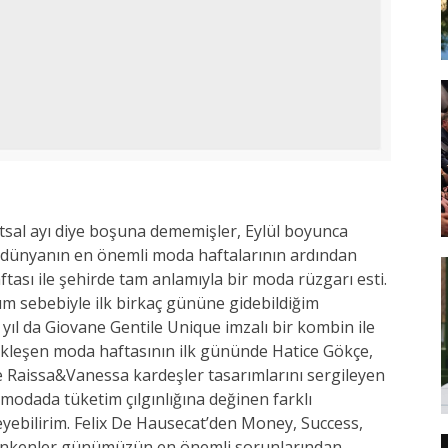
tsal ayı diye boşuna dememişler, Eylül boyunca
 dünyanın en önemli moda haftalarının ardından
tası ile şehirde tam anlamıyla bir moda rüzgarı esti.
ım sebebiyle ilk birkaç gününe gidebildiğim
ıl da Giovane Gentile Unique imzalı bir kombin ile
ekleşen moda haftasının ilk gününde Hatice Gökçe,
e Raissa&Vanessa kardeşler tasarımlarını sergileyen
 modada tüketim çılgınlığına değinen farklı
ebilirim. Felix De Hausecat’den Money, Success,
ankenler günümüzün en önemli sorunlarından