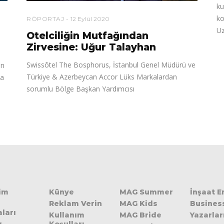
ku
ko
RÖPORTAJ
12 Eylül 2020
Uz
Otelciliğin Mutfağından
Zirvesine: Uğur Talayhan
Swissôtel The Bosphorus, İstanbul Genel Müdürü ve
en
Türkiye & Azerbeycan Accor Lüks Markalardan
da
sorumlu Bölge Başkan Yardımcısı
şim
Künye
MAG Summer
İnşaat 
Reklam Verin
MAG Kids
Busines
ları
Kullanım
MAG Bride
Yazarlar