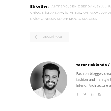
,
,
,
Etiketler:
ANTREPO
DENIZ BERDAN
EYLÜL
F
,
,
,
,
UNIQUE
İLKAY KAYA
ISTANBUL
KARAKÖY
LOND
,
,
RAISAVANESSA
SOKAK MOOD
SUCCESS
ÖNCEKI YAZI
Yazar Hakkında
/
Fashion-blogger, creat
fashion and life-styl
Interior Architecture 