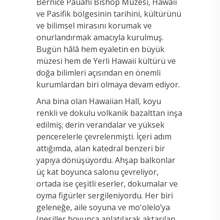
Bernice Pauahi Bishop Müzesi, Hawaii
ve Pasifik bölgesinin tarihini, kültürünü
ve bilimsel mirasını korumak ve
onurlandırmak amacıyla kurulmuş.
Bugün hâlâ hem eyaletin en büyük
müzesi hem de Yerli Hawaii kültürü ve
doğa bilimleri açısından en önemli
kurumlardan biri olmaya devam ediyor.
Ana bina olan Hawaiian Hall, koyu
renkli ve dokulu volkanik bazalttan inşa
edilmiş; derin verandalar ve yüksek
pencerelerle çevrelenmişti. İçeri adım
attığımda, alan katedral benzeri bir
yapıya dönüşüyordu. Ahşap balkonlar
üç kat boyunca salonu çevreliyor,
ortada ise çeşitli eserler, dokumalar ve
oyma figürler sergileniyordu. Her biri
geleneğe, aile soyuna ve moʻolelo’ya
(nesiller boyunca anlatılarak aktarılan