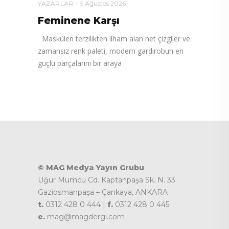
YAZARLAR
5 Ağustos 2026
Feminene Karşı
Maskülen terzilikten ilham alan net çizgiler ve
zamansız renk paleti, modern gardırobun en
güçlü parçalarını bir araya
© MAG Medya Yayın Grubu
Uğur Mumcu Cd. Kaptanpaşa Sk. N. 33
Gaziosmanpaşa – Çankaya, ANKARA
t.
0312 428 0 444 |
f.
0312 428 0 445
e.
mag@magdergi.com