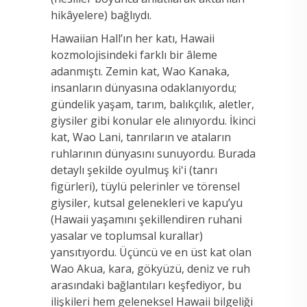
hikâyelere) bağlıydı.
Hawaiian Hall’ın her katı, Hawaii
kozmolojisindeki farklı bir âleme
adanmıştı. Zemin kat, Wao Kanaka,
insanların dünyasına odaklanıyordu;
gündelik yaşam, tarım, balıkçılık, aletler,
giysiler gibi konular ele alınıyordu. İkinci
kat, Wao Lani, tanrıların ve ataların
ruhlarının dünyasını sunuyordu. Burada
detaylı şekilde oyulmuş kiʻi (tanrı
figürleri), tüylü pelerinler ve törensel
giysiler, kutsal gelenekleri ve kapu’yu
(Hawaii yaşamını şekillendiren ruhani
yasalar ve toplumsal kurallar)
yansıtıyordu. Üçüncü ve en üst kat olan
Wao Akua, kara, gökyüzü, deniz ve ruh
arasındaki bağlantıları keşfediyor, bu
ilişkileri hem geleneksel Hawaii bilgeliği