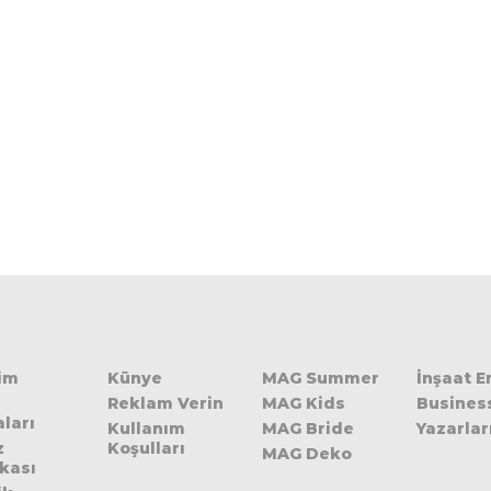
şim
Künye
MAG Summer
İnşaat 
Reklam Verin
MAG Kids
Busines
ları
Kullanım
MAG Bride
Yazarlar
z
Koşulları
MAG Deko
ikası