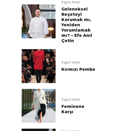
3 gün önce
Geleneksel
Reçeteyi
Korumak mı,
Yeniden
Yorumlamak
mı? – Efe Anıl
Çetin
3 gün önce
Kırmızı Pembe
3 gün önce
Feminene
Karşı