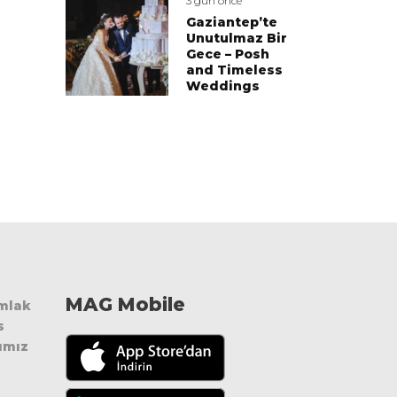
3 gün önce
Gaziantep’te
Unutulmaz Bir
Gece – Posh
and Timeless
Weddings
MAG Mobile
Emlak
s
ımız