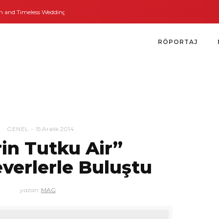
nd Timeless Weddings
Bodrum’dan İngiltere’ye Kısa Bir Yolculuk
Bodrum’
RÖPORTAJ
GENEL
15 Aralık 2014
in Tutku Air”
verlerle Buluştu
yazan:
MAG