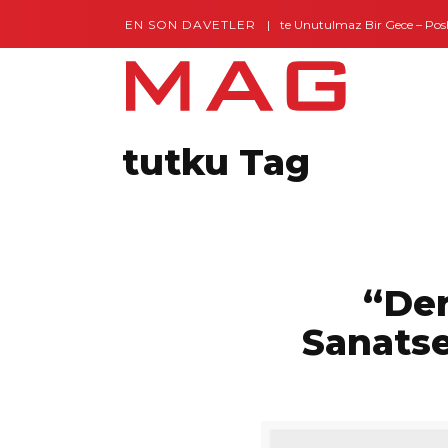
EN SON DAVETLER
Gaziantep’te Unutulmaz Bir Gece – Posh a
tutku Tag
“Der
Sanatse