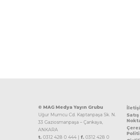
© MAG Medya Yayın Grubu
İleti
Uğur Mumcu Cd. Kaptanpaşa Sk. N.
Satış
Nokta
33 Gaziosmanpaşa – Çankaya,
Çere
ANKARA
Polit
t.
0312 428 0 444 |
f.
0312 428 0