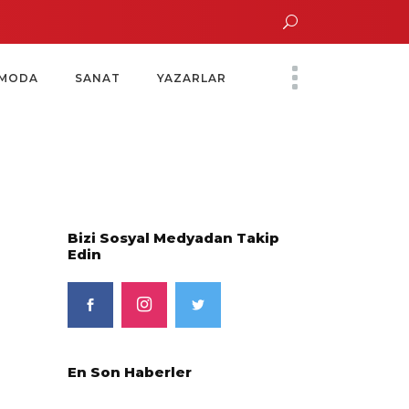
un Altın Saatinde Özel Davet
Yoko Ono Sergisi Özel Bir Davetle Açıldı
M
MODA
SANAT
YAZARLAR
Bizi Sosyal Medyadan Takip
Edin
En Son Haberler