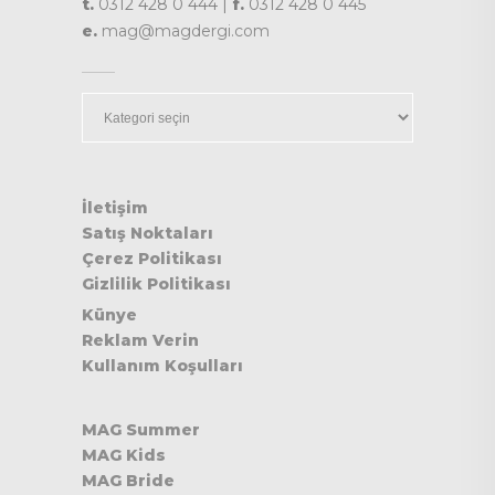
t.
0312 428 0 444 |
f.
0312 428 0 445
e.
mag@magdergi.com
Kategoriler
İletişim
Satış Noktaları
Çerez Politikası
Gizlilik Politikası
Künye
Reklam Verin
Kullanım Koşulları
MAG Summer
MAG Kids
MAG Bride