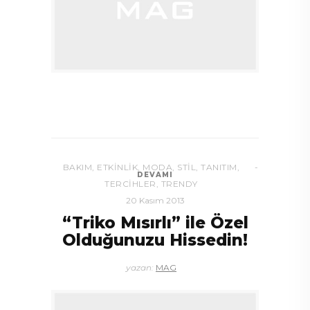
BAKIM
,
ETKINLIK
,
MODA
,
STIL
,
TANITIM
,
DEVAMI
TERCIHLER
,
TRENDY
20 Kasım 2013
“Triko Mısırlı” ile Özel
Olduğunuzu Hissedin!
yazan:
MAG