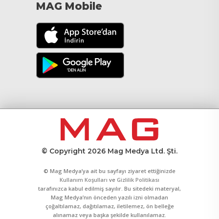
MAG Mobile
© Copyright 2026 Mag Medya Ltd. Şti.
© Mag Medya’ya ait bu sayfayı ziyaret ettiğinizde
Kullanım Koşulları
ve
Gizlilik Politikası
tarafınızca kabul edilmiş sayılır. Bu sitedeki materyal,
Mag Medya’nın önceden yazılı izni olmadan
çoğaltılamaz, dağıtılamaz, iletilemez, ön belleğe
alınamaz veya başka şekilde kullanılamaz.