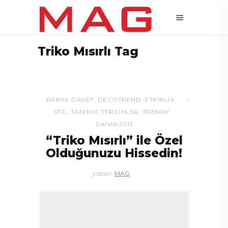
Triko Mısırlı Tag
BAKIM
,
DAVET
,
DECOTREND
,
ETKINLIK
,
STIL
,
TANITIM
,
TERCIHLER
,
TRENDY
5 Aralık 2013
“Triko Mısırlı” ile Özel
Olduğunuzu Hissedin!
yazan:
MAG