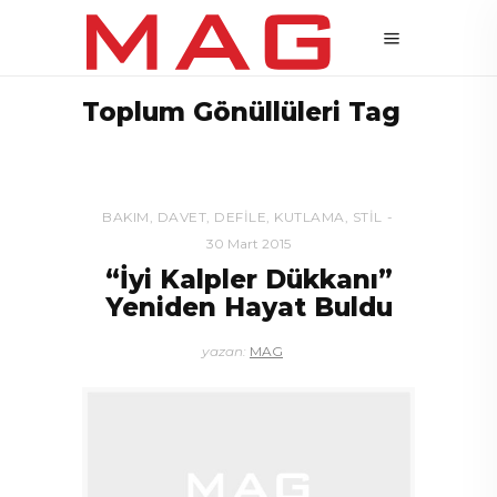
Toplum Gönüllüleri Tag
BAKIM
,
DAVET
,
DEFILE
,
KUTLAMA
,
STIL
30 Mart 2015
“İyi Kalpler Dükkanı”
Yeniden Hayat Buldu
yazan:
MAG