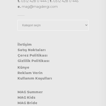
t.
0312 428 0 444 |
f.
0312 428 0 445
e.
mag@magdergi.com
Kategoriler
İletişim
Satış Noktaları
Çerez Politikası
Gizlilik Politikası
Künye
Reklam Verin
Kullanım Koşulları
MAG Summer
MAG Kids
MAG Bride