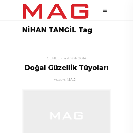
NİHAN TANGİL Tag
GENEL
4 Aralık 2014
Doğal Güzellik Tüyoları
yazan:
MAG