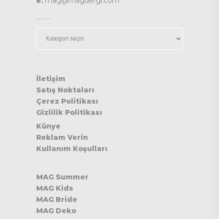
e.
mag@magdergi.com
Kategoriler
İletişim
Satış Noktaları
Çerez Politikası
Gizlilik Politikası
Künye
Reklam Verin
Kullanım Koşulları
MAG Summer
MAG Kids
MAG Bride
MAG Deko