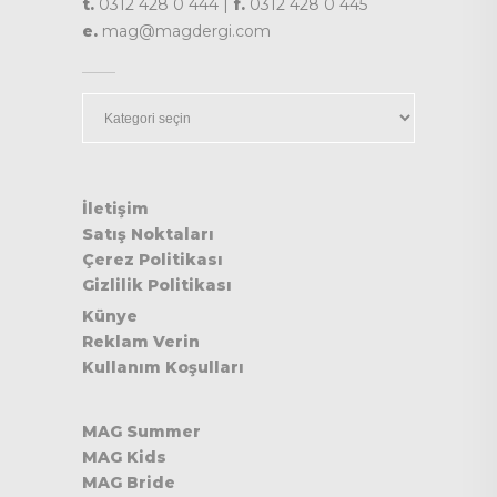
t.
0312 428 0 444 |
f.
0312 428 0 445
e.
mag@magdergi.com
Kategoriler
İletişim
Satış Noktaları
Çerez Politikası
Gizlilik Politikası
Künye
Reklam Verin
Kullanım Koşulları
MAG Summer
MAG Kids
MAG Bride