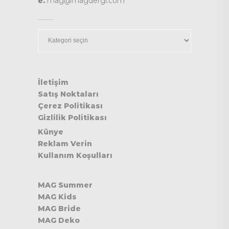
e.
mag@magdergi.com
Kategoriler
İletişim
Satış Noktaları
Çerez Politikası
Gizlilik Politikası
Künye
Reklam Verin
Kullanım Koşulları
MAG Summer
MAG Kids
MAG Bride
MAG Deko