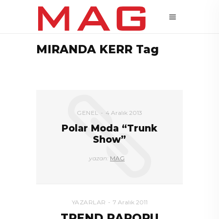
MIRANDA KERR Tag
GENEL
4 Aralık 2013
Polar Moda “Trunk
Show”
yazan:
MAG
YAZARLAR
7 Aralık 2011
TREND RAPORU