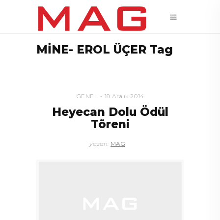
MİNE- EROL ÜÇER Tag
GENEL
18 Aralık 2014
Heyecan Dolu Ödül
Töreni
yazan:
MAG