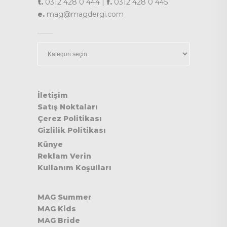
t.
0312 428 0 444 |
f.
0312 428 0 445
e.
mag@magdergi.com
Kategoriler
İletişim
Satış Noktaları
Çerez Politikası
Gizlilik Politikası
Künye
Reklam Verin
Kullanım Koşulları
MAG Summer
MAG Kids
MAG Bride