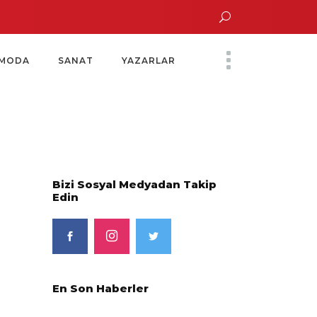
un Altın Saatinde Özel Davet
Yoko Ono Sergisi Özel Bir Davetle Açıldı
M
MODA
SANAT
YAZARLAR
Bizi Sosyal Medyadan Takip
Edin
En Son Haberler