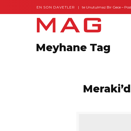
EN SON DAVETLER
Gaziantep’te Unutulmaz Bir Gece – Posh a
Meyhane Tag
Meraki’