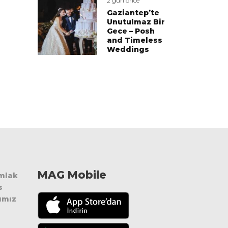
2 gün önce
Gaziantep’te
Unutulmaz Bir
Gece – Posh
and Timeless
Weddings
MAG Mobile
Emlak
s
ımız