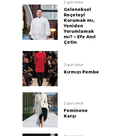
2 gün önce
Geleneksel
Reçeteyi
Korumak mı,
Yeniden
Yorumlamak
mı? – Efe Anıl
Çetin
2 gün önce
Kırmızı Pembe
2 gün önce
Feminene
Karşı