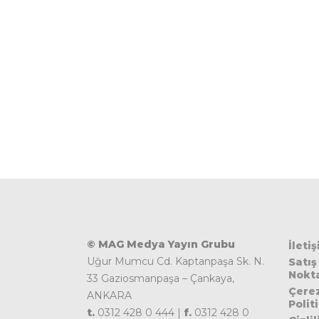
© MAG Medya Yayın Grubu
İleti
Uğur Mumcu Cd. Kaptanpaşa Sk. N.
Satış
Nokta
33 Gaziosmanpaşa – Çankaya,
Çere
ANKARA
Polit
t.
0312 428 0 444 |
f.
0312 428 0