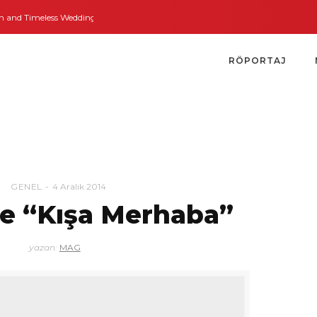
nd Timeless Weddings
Bodrum’dan İngiltere’ye Kısa Bir Yolculuk
Bodrum’
RÖPORTAJ
GENEL
4 Aralık 2014
de “Kışa Merhaba”
yazan:
MAG