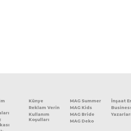
şim
Künye
MAG Summer
İnşaat 
Reklam Verin
MAG Kids
Busines
ları
Kullanım
MAG Bride
Yazarlar
z
Koşulları
MAG Deko
ikası