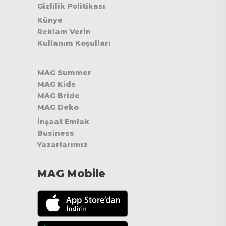
Gizlilik Politikası
Künye
Reklam Verin
Kullanım Koşulları
MAG Summer
MAG Kids
MAG Bride
MAG Deko
İnşaat Emlak
Business
Yazarlarımız
MAG Mobile