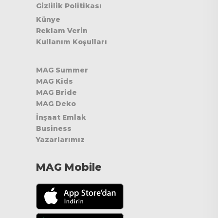
Gizlilik Politikası
Künye
Reklam Verin
Kullanım Koşulları
MAG Summer
MAG Kids
MAG Bride
MAG Deko
İnşaat Emlak
Business
Yazarlarımız
MAG Mobile