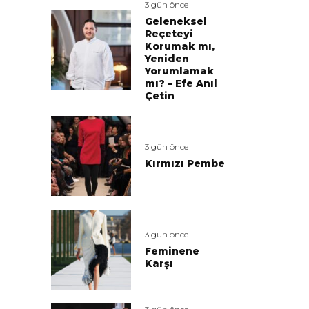
3 gün önce
Geleneksel
Reçeteyi
Korumak mı,
Yeniden
Yorumlamak
mı? – Efe Anıl
Çetin
3 gün önce
Kırmızı Pembe
3 gün önce
Feminene
Karşı