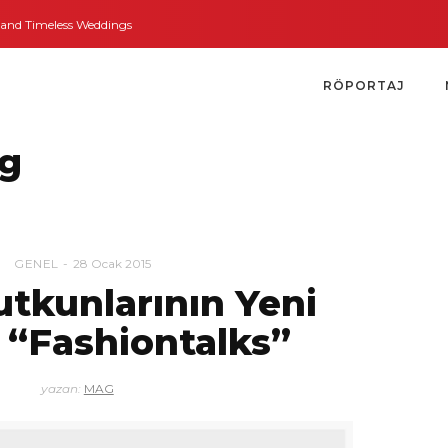
d Timeless Weddings
Bodrum’dan İngiltere’ye Kısa Bir Yolculuk
Bodrum’u
RÖPORTAJ
ag
GENEL
28 Ocak 2015
tkunlarının Yeni
 “Fashiontalks”
yazan:
MAG