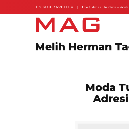
EN SON DAVETLER
Gaziantep’te Unutulmaz Bir Gece – Posh an
Melih Herman T
Moda Tu
Adresi