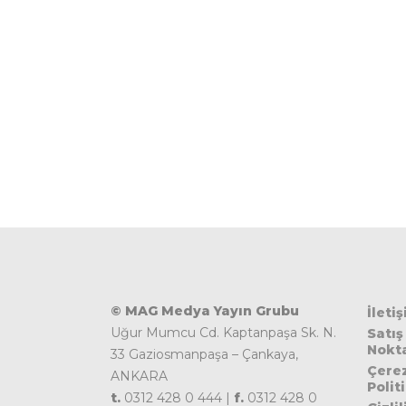
© MAG Medya Yayın Grubu
İleti
Uğur Mumcu Cd. Kaptanpaşa Sk. N.
Satış
Nokta
33 Gaziosmanpaşa – Çankaya,
Çere
ANKARA
Polit
t.
0312 428 0 444 |
f.
0312 428 0