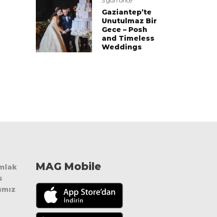
3 gün önce
Gaziantep’te
Unutulmaz Bir
Gece – Posh
and Timeless
Weddings
MAG Mobile
Emlak
s
ımız