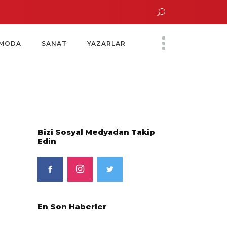
n Altın Saatinde Özel Davet
Yoko Ono Sergisi Özel Bir Davetle Açıldı
Mo
MODA
SANAT
YAZARLAR
Bizi Sosyal Medyadan Takip
Edin
En Son Haberler