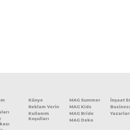
şim
Künye
MAG Summer
İnşaat 
Reklam Verin
MAG Kids
Busines
ları
Kullanım
MAG Bride
Yazarlar
z
Koşulları
MAG Deko
ikası